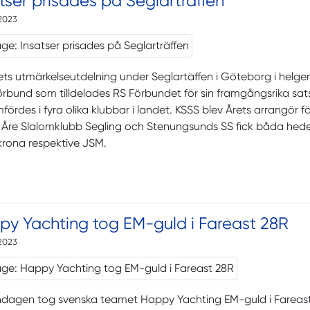
tser prisades på Seglarträffen
2023
ets utmärkelseutdelning under Seglartäffen i Göteborg i helgen
örbund som tilldelades RS Förbundet för sin framgångsrika sa
ördes i fyra olika klubbar i landet. KSSS blev Årets arrangör för
. Åre Slalomklubb Segling och Stenungsunds SS fick båda h
krona respektive JSM.
py Yachting tog EM-guld i Fareast 28R
2023
ndagen tog svenska teamet Happy Yachting EM-guld i Fareast