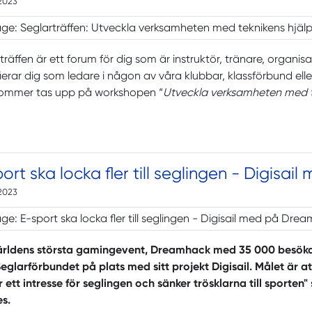
2023
träffen är ett forum för dig som är instruktör, tränare, organis
fierar dig som ledare i någon av våra klubbar, klassförbund eller
ommer tas upp på workshopen “
Utveckla verksamheten med t
ort ska locka fler till seglingen - Digisa
2023
ärldens största gamingevent, Dreamhack med 35 000 besöka
Seglarförbundet på plats med sitt projekt Digisail. Målet är att
 ett intresse för seglingen och sänker trösklarna till sporten"
s.