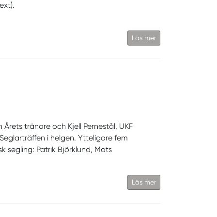
ext).
Läs mer
 Årets tränare och Kjell Pernestål, UKF
Seglarträffen i helgen. Ytteligare fem
k segling: Patrik Björklund, Mats
Läs mer