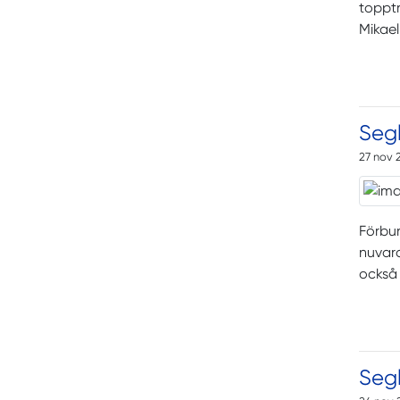
topptr
Mikael
Segl
27 nov 
Förbun
nuvara
också
Segl