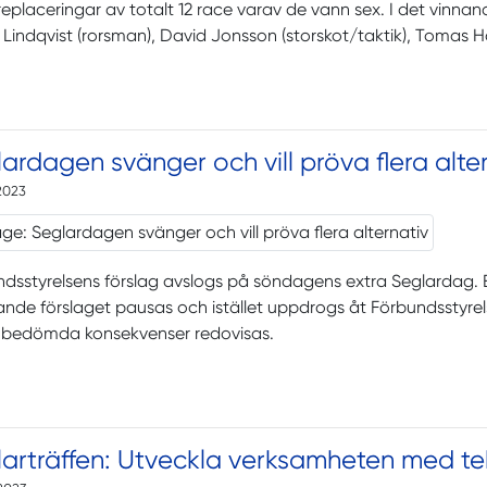
eplaceringar av totalt 12 race varav de vann sex. I det vinn
 Lindqvist (rorsman), David Jonsson (storskot/taktik), Tomas 
ardagen svänger och vill pröva flera alte
2023
dsstyrelsens förslag avslogs på söndagens extra Seglardag. E
nde förslaget pausas och istället uppdrogs åt Förbundsstyrels
 bedömda konsekvenser redovisas.
arträffen: Utveckla verksamheten med te