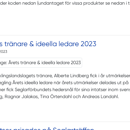
er koden nedan (undantaget för vissa produkter se nedan i t
s tränare & ideella ledare 2023
2023
lingslandslagets tränare, Alberte Lindberg fick i år utmärkelsen
egling Årets ideella ledare när årets utmärkelser delades ut på 
er fick Seglarförbundets hedersnål för sina intatser inom svens
g, Ragnar Jalakas, Tina Örtendahl och Andreas Landahl.