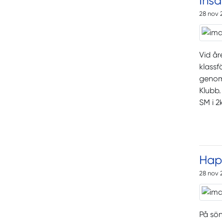
Insa
28 nov 
Vid år
klassf
genomf
Klubb
SM i 2
Hap
28 nov 
På sö