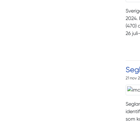
Sverig
2024. 
(470) 
26 jul
Segl
21 nov 
Seglar
identi
som k