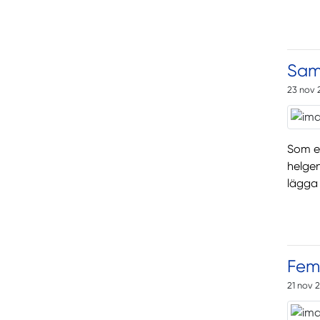
Saml
23 nov 
Som e
helgen
lägga
Fem 
21 nov 