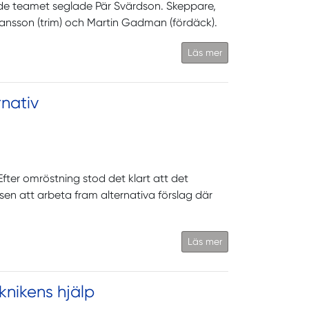
ande teamet seglade Pär Svärdson. Skeppare,
Hansson (trim) och Martin Gadman (fördäck).
Läs mer
rnativ
fter omröstning stod det klart att det
en att arbeta fram alternativa förslag där
Läs mer
knikens hjälp