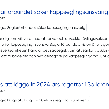
larförbundet söker kappseglingsansvarig
2023
er dig som vill vara med att driva och utveckla tävlingsverks
xtra för kappsegling. Svenska Seglarförbundets vision är att göra
gsverksamheten handlar det strategiskt om att sänka trösklar 
 att få både fler och nya deltagare på kappseglingarna runt o
 att lägga in 2024 års regattor i Sailare
2023