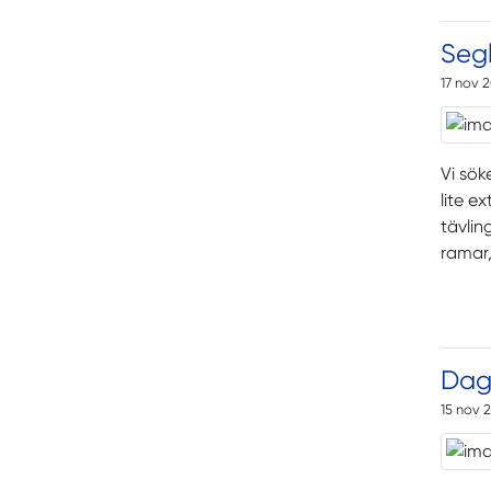
Seg
17 nov 
Vi sök
lite e
tävlin
ramar,
Dags
15 nov 