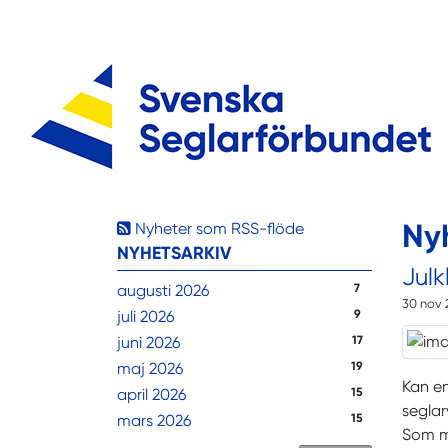
Ny
Nyheter som RSS-flöde
NYHETSARKIV
Julk
augusti 2026
7
30 nov 
juli 2026
9
juni 2026
17
maj 2026
19
Kan en
april 2026
15
seglar
mars 2026
15
Som me