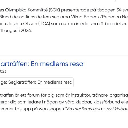
es Olympiska Kommitté (SOK) presenterade på tisdagen 34 svens
Bland dessa finns de fem seglarna Vilma Bobeck/Rebecca Netz
och Josefin Olsson (ILCA) som nu kan inleda sina förberedelse
i-11 augusti 2024.
arträffen: En medlems resa
2023
träffen är ett forum för dig som är instruktör, tränare, organis
fierar dig som ledare i någon av våra klubbar, klassförbund eller
ommer tas upp på workshopen “
En medlems resa - ny i klubbe