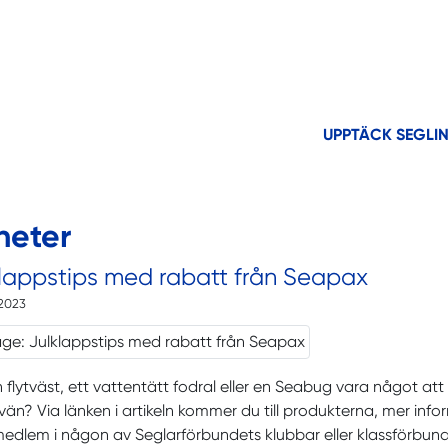
UPPTÄCK SEGLI
heter
lappstips med rabatt från Seapax
2023
 flytväst, ett vattentätt fodral eller en Seabug vara något att 
vän? Via länken i artikeln kommer du till produkterna, mer inf
dlem i någon av Seglarförbundets klubbar eller klassförbund