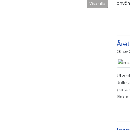
använd
Visa alla
Året
28 nov 
Utveck
Jolles
person
Skotin