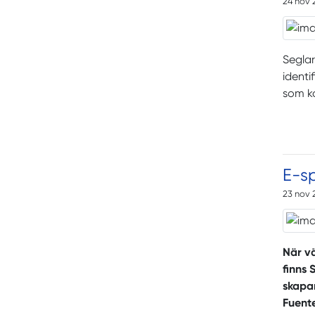
24 nov 
Seglar
identi
som k
E-sp
23 nov 
När v
finns 
skapar
Fuente