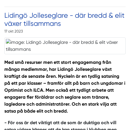
Lidingö Jolleseglare - där bredd & elit
växer tillsammans
17 okt 2023
Med små resurser men ett stort engagemang från
många medlemmar, har Lidingö Jolleseglare växt
kraftigt de senaste åren. Nyckeln är en tydlig satsning
på ett par klasser – framför allt på barn och ungdomar i
Optimist och ILCA. Men också ett tydligt arbete att
engagera fler föräldrar och seglare som tränare,
lagledare och administratörer. Och en stark vilja att
satsa på både elit och bredd.
- För oss är det viktigt att de som är duktiga och vill
satsa vidare känner att de kan stanna i klubben men