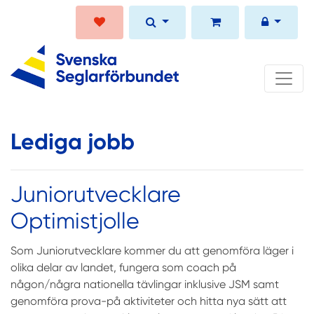
Lediga jobb
Juniorutvecklare
Optimistjolle
Som Juniorutvecklare kommer du att genomfö
ra l
äger i
olika delar av landet, fungera som coach på
n
å
gon/n
å
gra nationella tävlingar inklusive JSM samt
genomfö
ra prova-p
å aktiviteter och hitta nya sätt att