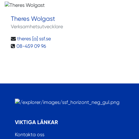
Theres Wolgast
Verksamhetsutvecklare
theres [a] ssf.se
08-459 09 96
.
VIKTIGA LÄNKAR
Kontakta oss