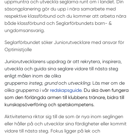
uppmuntra och utveckla seglarna runt om i landet. Din
säsongplanering gör du upp i nära samarbete med
respektive klassförbund och du kommer att arbeta nära
b
å
de klassförbund och Seglarförbundets barn- &
ungdomsansvarig.
Seglarförbundet söker Juniorutvecklare med ansvar för
Optimistjolle
Juniorutvecklarens uppdrag är att rekrytera, inspirera,
utveckla och guida sina seglare vidare till nästa steg
enligt målen inom de olika
grupperna
insteg
,
grund
och
utveckling
. Läs mer om de
olika grupperna i vår
redskapsguide
.
Du ska även fungera
som den förlängda armen till klubbens tränare, bidra till
kunskapsöverföring och spetskompetens.
Aktiviteterna riktar sig till de som är nya inom seglingen
eller håller på och utvecklar sina färdigheter eller kommit
vidare till nästa steg. Fokus ligger på lek och