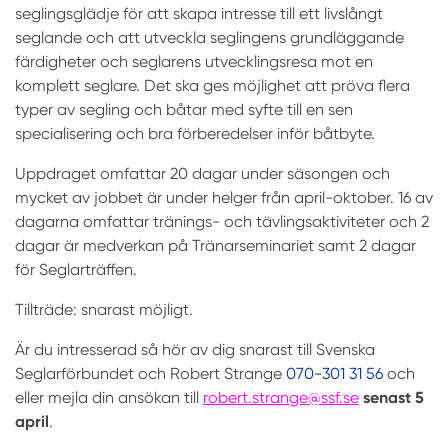
seglingsglädje för att skapa intresse till ett livslångt
seglande och att utveckla seglingens grundläggande
färdigheter och seglarens utvecklingsresa mot en
komplett seglare. Det ska ges möjlighet att pröva flera
typer av segling och båtar med syfte till en sen
specialisering och bra förberedelser inför båtbyte.
Uppdraget omfattar 20 dagar under säsongen och
mycket av jobbet är under helger från april-oktober. 16 av
dagarna omfattar tränings- och tävlingsaktiviteter och 2
dagar är medverkan på Tränarseminariet samt 2 dagar
för Seglarträffen.
Tillträde: snarast möjligt.
Är du intresserad så hör av dig snarast till Svenska
Seglarförbundet och Robert Strange
070-301 31 56
och
eller mejla din ansökan till
robert.strange@ssf.se
senast 5
april
.