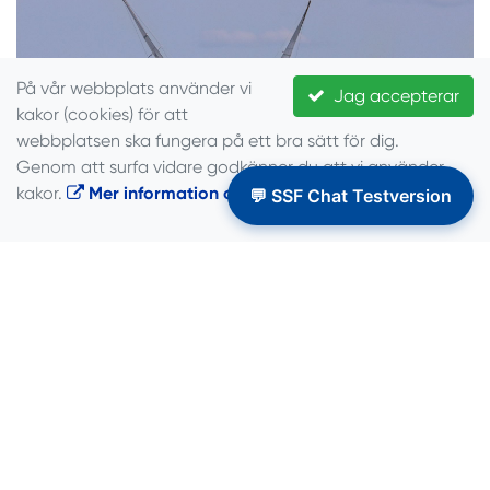
På vår webbplats använder vi
Jag accepterar
kakor (cookies) för att
webbplatsen ska fungera på ett bra sätt för dig.
Genom att surfa vidare godkänner du att vi använder
kakor.
Mer information om cookies
.
💬 SSF Chat Testversion
Försäkringar
Det kan vara svårt att veta om klubben, du och
din båt är rätt försäkrad eller ens är försäkrad i alla
situationer? Här kan du få hjälp, ställa frågor och
få svar.
Försäkringar