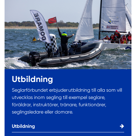
Utbildning
Seglarförbundet erbjuder utbildning till alla som vill
utvecklas inom segling till exempel seglare,
föräldrar, instruktörer, tränare, funktionärer,
seglingsledare eller domare.
Utbildning