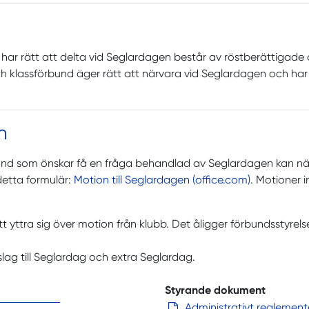
ar rätt att delta vid Seglardagen består av röstberättigade 
ch klassförbund äger rätt att närvara vid Seglardagen och har
n
bund som önskar få en fråga behandlad av Seglardagen kan när
 detta formulär:
Motion till Seglardagen (office.com)
. Motioner 
 att yttra sig över motion från klubb. Det åligger förbundsstyre
slag till Seglardag och extra Seglardag.
Styrande dokument
Administrativt reglemen