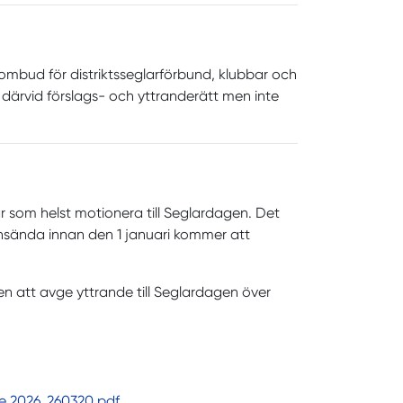
ombud för distriktsseglarförbund, klubbar och
 därvid förslags- och yttranderätt men inte
 som helst motionera till Seglardagen. Det
insända innan den 1 januari kommer att
lsen att avge yttrande till Seglardagen över
te 2026_260320.pdf