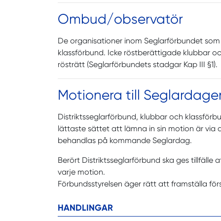
Ombud/observatör
De organisationer inom Seglarförbundet som h
klassförbund. Icke röstberättigade klubbar o
rösträtt (Seglarförbundets stadgar Kap III §1).
Motionera till Seglardage
Distriktsseglarförbund, klubbar och klassför
lättaste sättet att lämna in sin motion är via
behandlas på kommande Seglardag.
Berört Distriktsseglarförbund ska ges tillfälle
varje motion.
Förbundsstyrelsen äger rätt att framställa för
HANDLINGAR