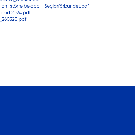
ut om större belopp - Seglarförbundet.pdf
r ud 2024.pdf
6_260320.pdf