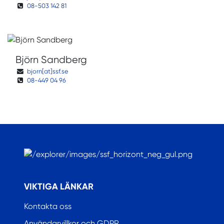
08-503 142 81
Björn Sandberg
bjorn[at]ssf.se
08-449 04 96
.
VIKTIGA LÄNKAR
Kontakta oss
Användarvillkor och GDPR