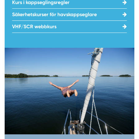
Kurs i kappseglingsregler
Säkerhetskurser för havskappseglare
VHF/SCR webbkurs