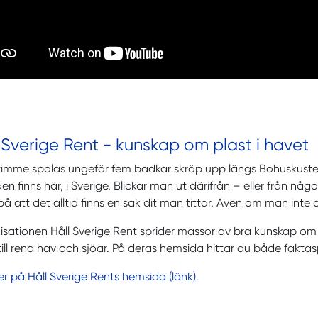
 Sverige Rent - kunskap om plast i havet
 timme spolas ungefär fem badkar skräp upp längs Bohuskust
n finns här, i Sverige. Blickar man ut därifrån – eller från n
på att det alltid finns en sak dit man tittar. Även om man inte a
sationen Håll Sverige Rent sprider massor av bra kunskap om 
till rena hav och sjöar. På deras hemsida hittar du både faktas
r på Håll Sverige Rents hemsida (länk).