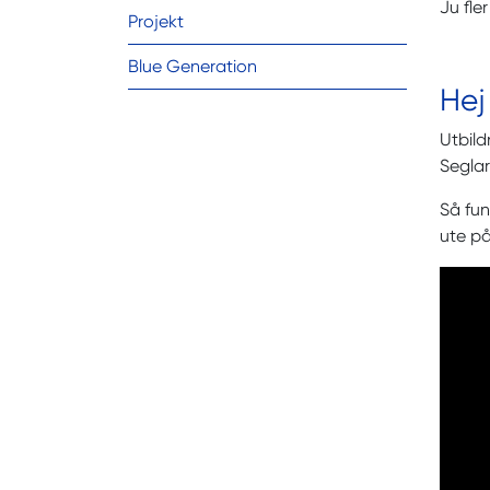
Ju fle
Projekt
Blue Generation
Hej
Utbild
Segla
Så fun
ute på