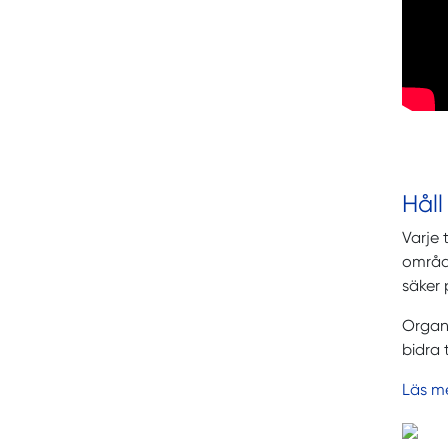
Håll
Varje
område
säker 
Organi
bidra 
Läs me