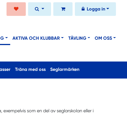
Logga in
NG
AKTIVA OCH KLUBBAR
TÄVLING
OM OSS
asser
Träna med oss
Seglarmärken
a, exempelvis som en del av seglarskolan eller i