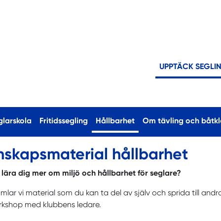
UPPTÄCK SEGLI
(current)
glarskola
Fritidssegling
Hållbarhet
Om tävling och båtkl
nskapsmaterial hållbarhet
u lära dig mer om miljö och hållbarhet för seglare?
mlar vi material som du kan ta del av själv och sprida till andr
rkshop med klubbens ledare.