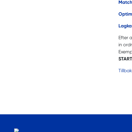
Match
Optim
Lagka
Efter 
in ord
Exempe
START 
Tillba