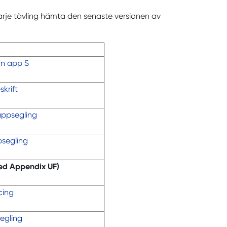
rje tävling hämta den senaste versionen av
an app S
krift
kappsegling
psegling
ed Appendix UF)
cing
segling