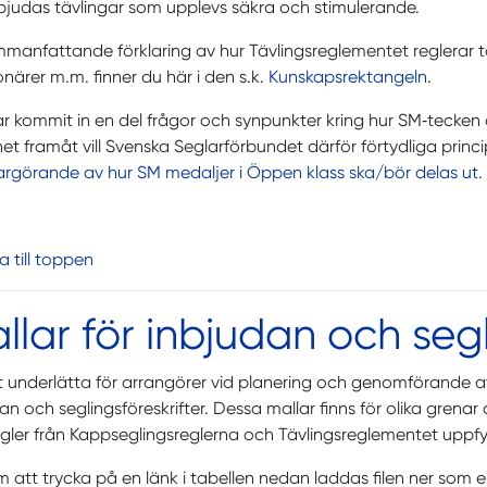
bjudas tävlingar som upplevs säkra och stimulerande.
manfattande förklaring av hur Tävlingsreglementet reglerar t
onärer m.m. finner du här i den s.k.
Kunskapsrektangeln
.
r kommit in en del frågor och synpunkter kring hur SM‑tecken
het framåt vill Svenska Seglarförbundet därför förtydliga prin
argörande av hur SM medaljer i Öppen klass ska/bör delas ut
.
ka till toppen
llar för inbjudan och segl
t underlätta för arrangörer vid planering och genomförande av 
an och seglingsföreskrifter. Dessa mallar finns för olika grenar 
gler från Kappseglingsreglerna och Tävlingsreglementet uppfy
att trycka på en länk i tabellen nedan laddas filen ner som e