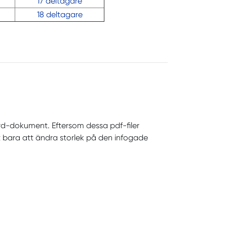
17 deltagare
18 deltagare
ord-dokument. Eftersom dessa pdf-filer
det bara att ändra storlek på den infogade