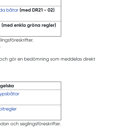
rda båtar
(med DR21 - 02)
å
(med enkla gröna regler)
lingsföreskrifter.
e
r och gör en bedömning som meddelas direkt
ngelska
ntypsbåtar
pitregler
judan och seglingsföreskrifter.