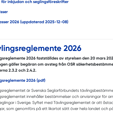
 för inbjudan och seglingsföreskrifter
isser
asser 2026 (uppdaterad 2025-12-08)
vlingsreglemente 2026
gsreglemente 2026 fastställdes av styrelsen den 20 mars 2026
ngen gäller begäran om avsteg från OSR säkerhetsbestämmels
rna 2.3.2 och 2.4.2.
ngsreglemente 2026 (pdf)
gsreglementet är Svenska Seglarförbundets tävlingsbestämme
gsreglementet innehåller bestämmelser och anvisningar för arr
glingar i Sverige. Syftet med Tävlingsreglementet är att å
gar, som genomförs på ett likartat sätt över hela landet och p