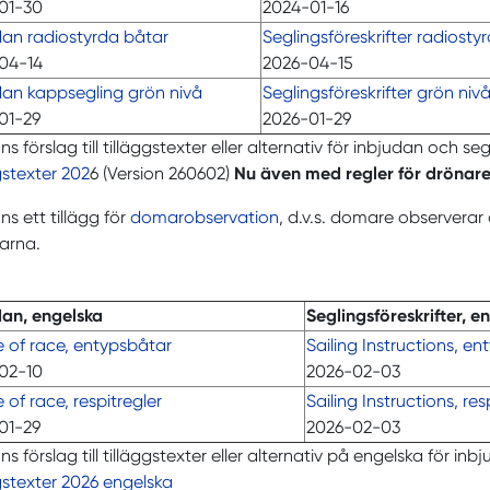
01-30
2024-01-16
dan radiostyrda båtar
Seglingsföreskrifter radiosty
04-14
2026-04-15
dan kappsegling grön nivå
Seglingsföreskrifter grön niv
01-29
2026-01-29
ns förslag till tilläggstexter eller alternativ för inbjudan och seg
gstexter 202
6 (Version 260602)
Nu även med regler för drönar
nns ett tillägg för
domarobservation
, d.v.s. domare observera
åtarna.
dan, engelska
Seglingsföreskrifter, e
e of race, entypsbåtar
Sailing Instructions, e
02-10
2026-02-03
 of race, respitregler
Sailing Instructions, res
01-29
2026-02-03
nns förslag till tilläggstexter eller alternativ på engelska för inb
gstexter 2026 engelska