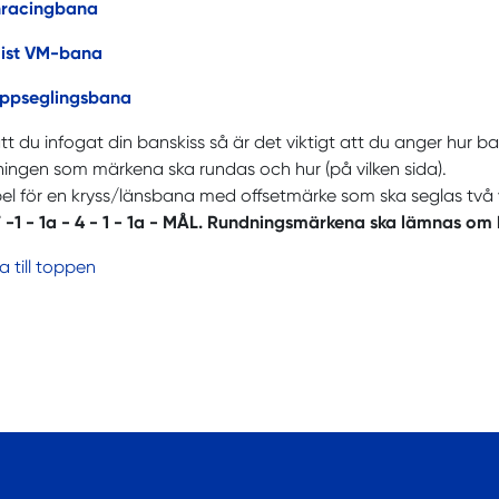
racingbana
ist VM-bana
ppseglingsbana
att du infogat din banskiss så är det viktigt att du anger hur 
ningen som märkena ska rundas och hur (på vilken sida).
l för en kryss/länsbana med offsetmärke som ska seglas två 
-1 - 1a - 4 - 1 - 1a - MÅL. Rundningsmärkena ska lämnas om
ka till toppen