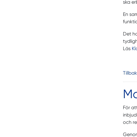
ska er
En sam
funkti
Det ha
tydlig
Läs
Kl
Tillba
Ma
För at
inbjud
och re
Genom 