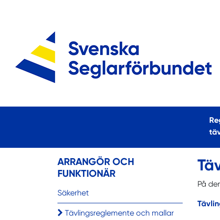
Reg
tä
ARRANGÖR OCH
Tä
FUNKTIONÄR
På den
Säkerhet
Tävli
Tävlingsreglemente och mallar