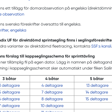
nns ett tillägg för domarobservation på engelska (direktdömning
e observation
nns svenska föreskrifter översatta till engelska.
rifter, engelska
ix UF för direktdömd sprintsegling finns i seglingsföreskrifter
dra varianter av direktdömd fleetracing, kontakta
SSF:s kansli
nns förslag till kappseglingsschema för sprinttävling
ner tillämplig fil på egen dator. Lägg in namnen på deltagand
ning i kappseglingsschemat sker automatiskt under fliken Saili
3 båtar
4 båtar
5 båtar
3 deltagare
4 deltagare
13 deltagare
5 deltagare
7 deltagare
14 deltagare
6 deltagare
8 deltagare
15 deltagare
7 deltagare
10 deltagare