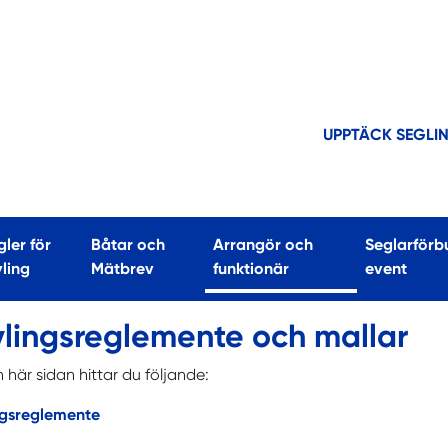
UPPTÄCK SEGLI
ler för
Båtar och
Arrangör och
Seglarförb
(current)
vling
Mätbrev
funktionär
event
vlingsreglemente och mallar
 här sidan hittar du följande:
ngsreglemente