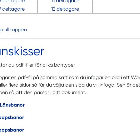
8 deltagare
11 deltagare
9 deltagare
12 deltagare
ka till toppen
nskisser
ttar du pdf-filer för olika bantyper
ogar en pdf-fil på samma sätt som du infogar en bild i ett W
ller flera sidor så får du välja den sida du vill infoga. Sen är 
en så att den passar i ditt dokument.
/Länsbanor
loopsbanor
loopsbanor