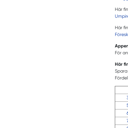
Här fi
Umpir
Här fi
Föresk
Append
För an
Här fi
Spara 
Fördel