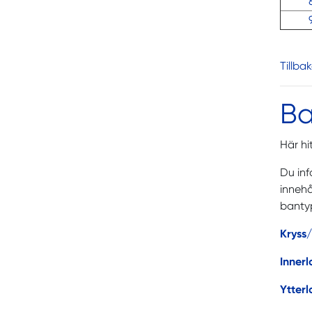
Tillba
Ba
Här hi
Du inf
innehå
bantyp
Kryss
Inner
Ytter