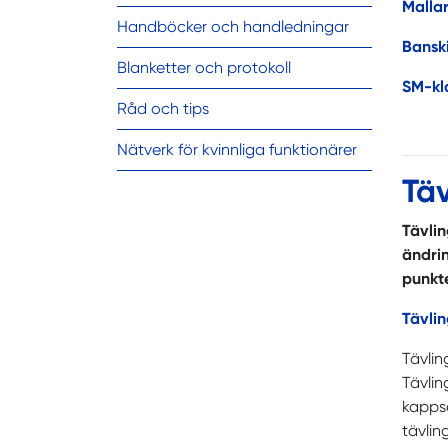
Mallar
Handböcker och handledningar
Bansk
Blanketter och protokoll
SM-kl
Råd och tips
Nätverk för kvinnliga funktionärer
Tä
Tävlin
ändri
punkte
Tävli
Tävlin
Tävlin
kappse
tävlin