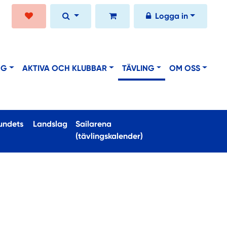
Logga in
NG
AKTIVA OCH KLUBBAR
TÄVLING
OM OSS
undets
Landslag
Sailarena
(tävlingskalender)