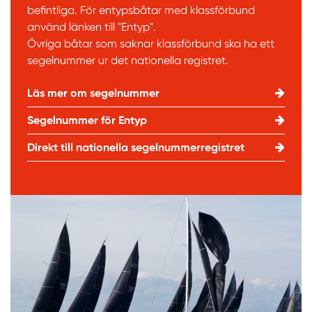
befintliga. För entypsbåtar med klassförbund
använd länken till "Entyp".
Övriga båtar som saknar klassförbund ska ha ett
segelnummer ur det nationella registret.
Läs mer om segelnummer
Segelnummer för Entyp
Direkt till nationella segelnummerregistret