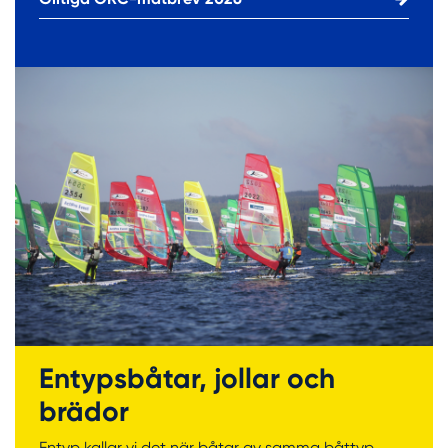
Entypsbåtar, jollar och
brädor
Entyp kallar vi det när båtar av samma båttyp