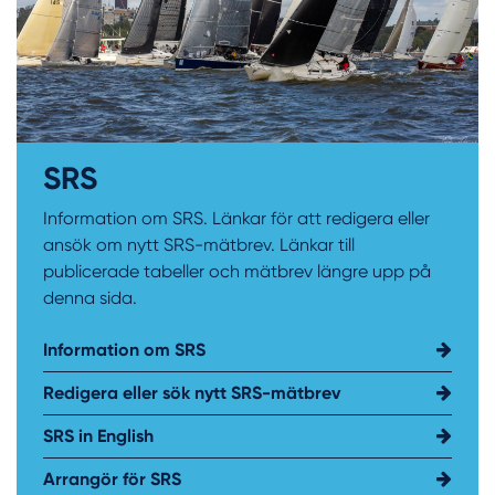
SRS
Information om SRS. Länkar för att redigera eller
ansök om nytt SRS-mätbrev. Länkar till
publicerade tabeller och mätbrev längre upp på
denna sida.
Information om SRS
Redigera eller sök nytt SRS-mätbrev
SRS in English
Arrangör för SRS