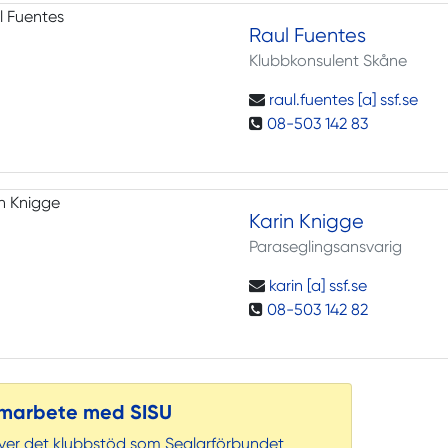
Raul Fuentes
Klubbkonsulent Skåne
raul.fuentes [a] ssf.se
08-503 142 83
Karin Knigge
Paraseglingsansvarig
karin [a] ssf.se
08-503 142 82
marbete med SISU
ver det klubbstöd som Seglarförbundet