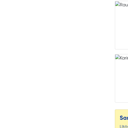
Sa
Utö