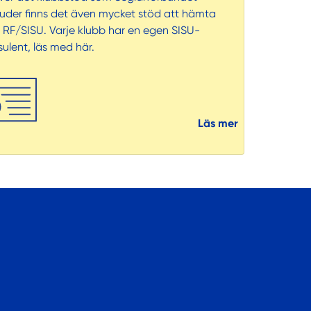
juder finns det även mycket stöd att hämta
n RF/SISU. Varje klubb har en egen SISU-
ulent, läs med här.
Läs mer