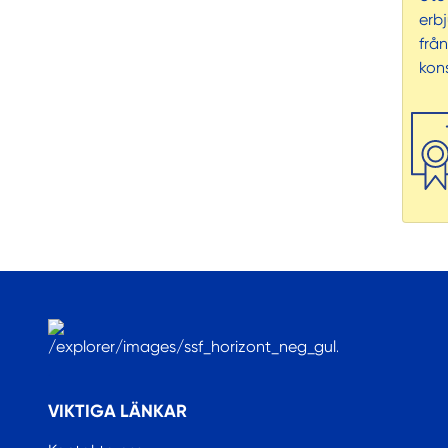
erb
frå
kons
.
VIKTIGA LÄNKAR