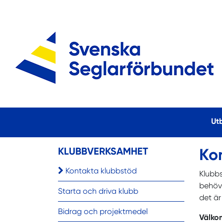
Ut
KLUBBVERKSAMHET
Ko
Kontakta klubbstöd
Klubbs
behöva
Starta och driva klubb
det är
Bidrag och projektmedel
Välkom