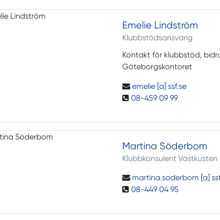
Emelie Lindström
Klubbstödsansvarig
Kontakt för klubbstöd, bidr
Göteborgskontoret
emelie [a] ssf.se
08-459 09 99
Martina Söderbom
Klubbkonsulent Västkusten
martina.soderbom [a] ssf
08-449 04 95