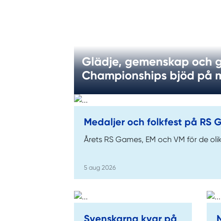
Glädje, gemenskap och g
Championships bjöd på m
Medaljer och folkfest på RS
Årets RS Games, EM och VM för de olik
5 aug 2026
Svenskarna kvar på
N