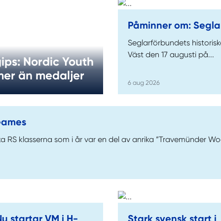
Påminner om: Segla
Seglarförbundets historiska
Väst den 17 augusti på...
ips: Nordic Youth
er än medaljer
6 aug 2026
 Games
a RS klasserna som i år var en del av anrika ”Travemünder Wo
u startar VM i H-
Stark svensk start i