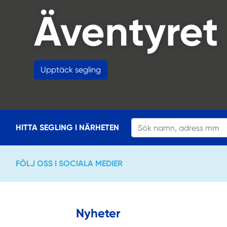
ledare
Läs mer om utbildning och klubbverksamhet
HITTA SEGLING I NÄRHETEN
FÖLJ OSS I SOCIALA MEDIER
Nyheter