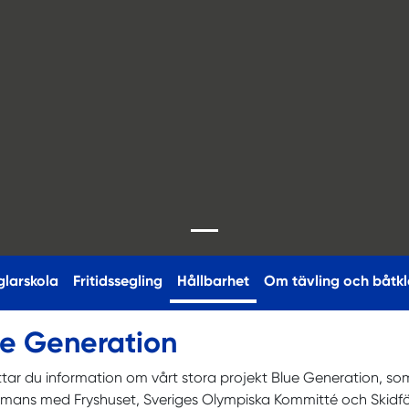
(current)
glarskola
Fritidssegling
Hållbarhet
Om tävling och båtkl
ue Generation
ttar du information om vårt stora projekt Blue Generation, so
mmans med Fryshuset, Sveriges Olympiska Kommitté och Skidf