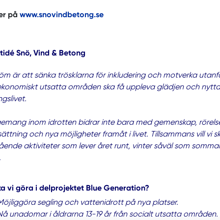
er på
www.snovindbetong.se
tidé Snö, Vind & Betong
öm är att sänka trösklarna för inkludering och motverka utanför
konomiskt utsatta områden ska få uppleva glädjen och nyttan
ngslivet.
mang inom idrotten bidrar inte bara med gemenskap, rörelse 
sättning och nya möjligheter framåt i livet. Tillsammans vill 
ende aktiviteter som lever året runt, vinter såväl som sommar
.
a vi göra i delprojektet Blue Generation?
Möjliggöra segling och vattenidrott på nya platser.
Nå ungdomar i åldrarna 13-19 år från socialt utsatta områden.