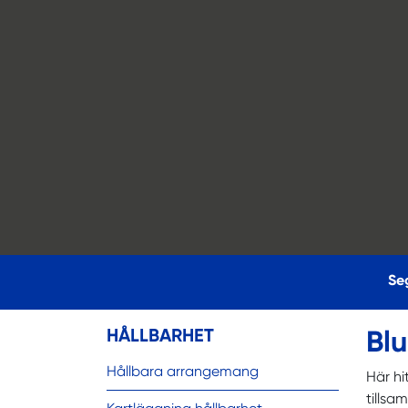
Se
HÅLLBARHET
Bl
Hållbara arrangemang
Här hi
tillsa