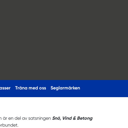
asser
Träna med oss
Seglarmärken
m är en del av satsningen
Snö, Vind & Betong
örbundet.