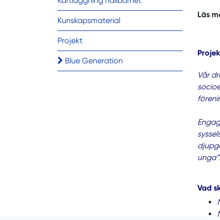
Kartläggning hållbarhet
Läs m
Kunskapsmaterial
Projekt
Projek
Blue Generation
Vår dr
socioe
föreni
Engage
syssel
djupgå
unga”
Vad sk