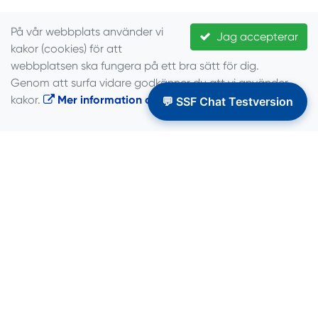
Raul Fuentes
På vår webbplats använder vi
Jag accepterar
Klubbkonsulent Skåne
kakor (cookies) för att
webbplatsen ska fungera på ett bra sätt för dig.
raul.fuentes [a] ssf.se
Genom att surfa vidare godkänner du att vi använder
08-503 142 83
kakor.
Mer information om cookies
.
💬 SSF Chat Testversion
Karin Knigge
Paraseglingsansvarig
karin [a] ssf.se
08-503 142 82
MATERIAL & VERKTYG