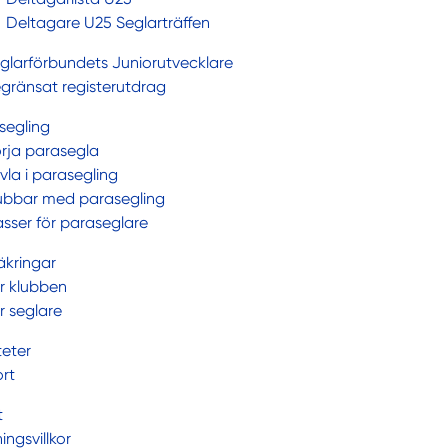
Deltagare U25 Seglarträffen
glarförbundets Juniorutvecklare
gränsat registerutdrag
segling
rja parasegla
vla i parasegling
ubbar med parasegling
asser för paraseglare
äkringar
r klubben
r seglare
teter
rt
t
ingsvillkor