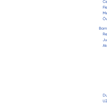
Ce
Fl
Me
Öv
Bar
Re
Ju
Ak
Du
U2