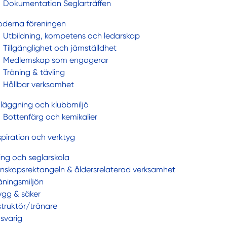
Dokumentation Seglarträffen
derna föreningen
Utbildning, kompetens och ledarskap
Tillgänglighet och jämställdhet
Medlemskap som engagerar
Träning & tävling
Hållbar verksamhet
läggning och klubbmiljö
Bottenfärg och kemikalier
spiration och verktyg
ing och seglarskola
nskapsrektangeln & åldersrelaterad verksamhet
äningsmiljön
ygg & säker
struktör/tränare
svarig