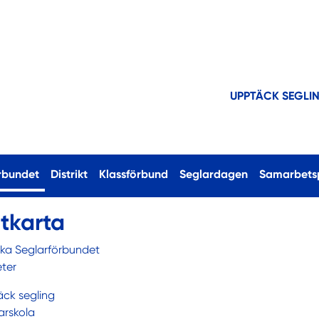
UPPTÄCK SEGLI
(current)
rbundet
Distrikt
Klassförbund
Seglardagen
Samarbets
tkarta
ka Seglarförbundet
ter
ck segling
arskola