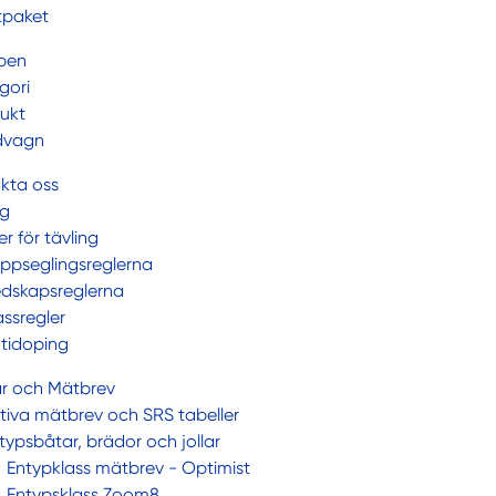
tpaket
pen
gori
ukt
dvagn
kta oss
ng
er för tävling
ppseglingsreglerna
dskapsreglerna
assregler
tidoping
r och Mätbrev
tiva mätbrev och SRS tabeller
typsbåtar, brädor och jollar
Entypklass mätbrev - Optimist
Entypsklass Zoom8