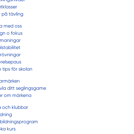
tklasser
 på tävling
a med oss
gn o fokus
maningar
lstabilitet
rövningar
relsepaus
o tips för skolan
armärken
vla ditt seglingsgame
r om märkena
a och klubbar
ldning
bildningsprogram
ka kurs