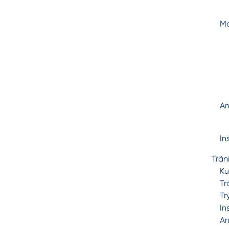
Mo
An
In
Trän
Ku
Tr
Tr
In
An