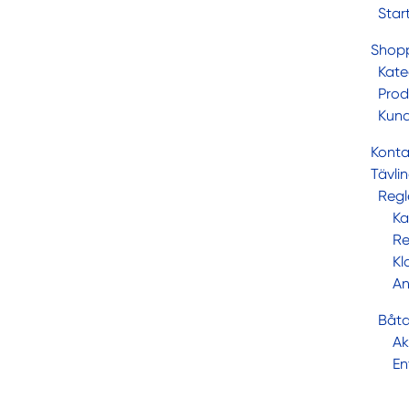
Star
Shop
Kate
Prod
Kun
Konta
Tävli
Regl
Ka
Re
Kl
An
Båta
Ak
En