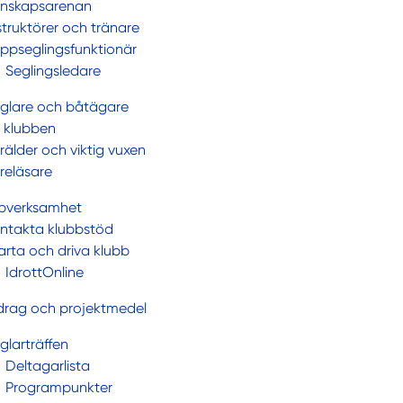
nskapsarenan
struktörer och tränare
ppseglingsfunktionär
Seglingsledare
glare och båtägare
 klubben
rälder och viktig vuxen
reläsare
bverksamhet
ntakta klubbstöd
arta och driva klubb
IdrottOnline
drag och projektmedel
glarträffen
Deltagarlista
Programpunkter