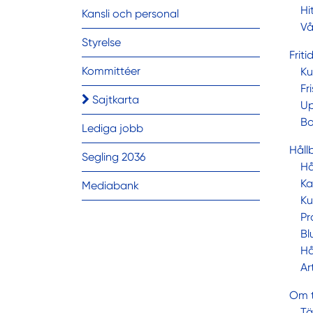
Hi
Kansli och personal
Vå
Styrelse
Friti
Kommittéer
Ku
Fr
Sajtkarta
Up
Bo
Lediga jobb
Håll
Segling 2036
Hå
Ka
Mediabank
Ku
Pr
Bl
Hå
Ar
Om t
Tä