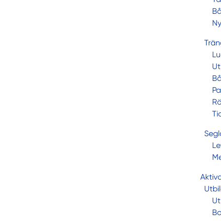
Bå
Ny
Trän
Lu
Ut
Bå
Pa
Rö
Ti
Segl
Le
Me
Aktiv
Utbi
Ut
Bo