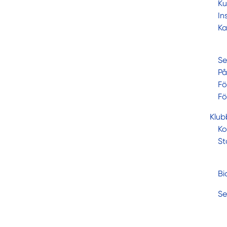
Ku
In
Ka
Se
På
Fö
Fö
Klub
Ko
St
Bi
Se