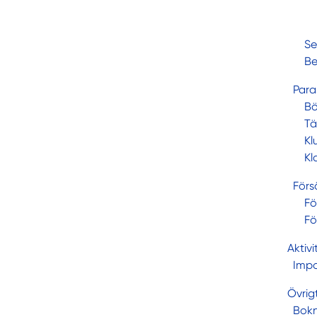
Se
Be
Para
Bö
Tä
Kl
Kl
Förs
Fö
Fö
Aktivi
Impo
Övrig
Bokn