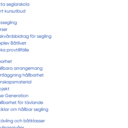
tta seglarskola
rt kursutbud
dssegling
rser
iskvårdsbidrag för segling
plev Båtlivet
ka provtillfälle
barhet
llbara arrangemang
rtläggning hållbarhet
nskapsmaterial
ojekt
ue Generation
llbarhet för tävlande
tiklar om hållbar segling
ävling och båtklasser
vlingsnivåer