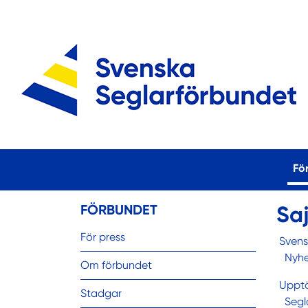
Fö
FÖRBUNDET
Saj
För press
Svens
Nyhe
Om förbundet
Upptä
Stadgar
Segl