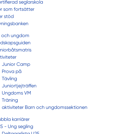
rtifierad seglarskola
er som fortsätter
r stöd
ningsbanken
n och ungdom
dskapsguiden
niorbåtsmatris
tiviteter
Junior Camp
Prova på
Tävling
Juniortjejträffen
Ungdoms VM
Träning
aktiviteter Barn och ungdomssektionen
bbla karriärer
5 - Ung segling
Deltagarlista U25