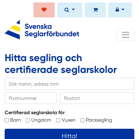
Hitta segling och
certifierade seglarskolor
Name
Name
Name
Certifierad seglarskola för
Barn
Ungdom
Vuxen
Parasegling
Hitta!