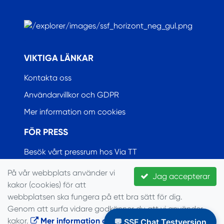
.
VIKTIGA LÄNKAR
Kontakta oss
Användarvillkor och GDPR
Mer information om cookies
FÖR PRESS
Besök vårt pressrum hos Via TT
På vår webbplats använder vi
Jag accepterar
kakor (cookies) för att
© Seglarförbundet, 2022
webbplatsen ska fungera på ett bra sätt för dig.
Genom att surfa vidare godkänner du att vi använder
kakor.
Mer information om cookies
.
💬 SSF Chat Testversion