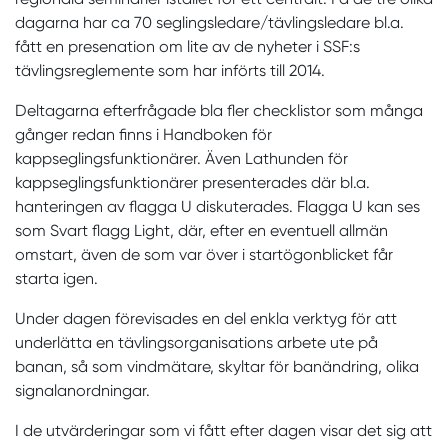
dagarna har ca 70 seglingsledare/tävlingsledare bl.a.
fått en presenation om lite av de nyheter i SSF:s
tävlingsreglemente som har införts till 2014.
Deltagarna efterfrågade bla fler checklistor som många
gånger redan finns i Handboken för
kappseglingsfunktionärer. Även Lathunden för
kappseglingsfunktionärer presenterades där bl.a.
hanteringen av flagga U diskuterades. Flagga U kan ses
som Svart flagg Light, där, efter en eventuell allmän
omstart, även de som var över i startögonblicket får
starta igen.
Under dagen förevisades en del enkla verktyg för att
underlätta en tävlingsorganisations arbete ute på
banan, så som vindmätare, skyltar för banändring, olika
signalanordningar.
I de utvärderingar som vi fått efter dagen visar det sig att