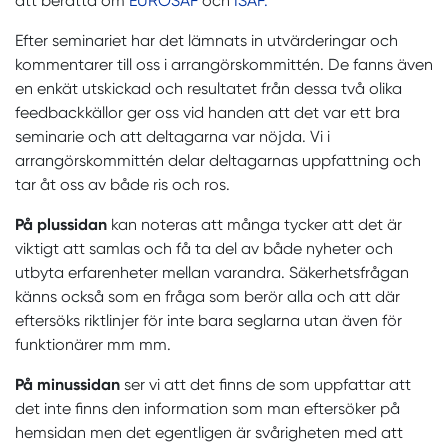
att berätta om
EUROSAF
och
ISAF.
Efter seminariet har det lämnats in utvärderingar och
kommentarer till oss i arrangörskommittén. De fanns även
en enkät utskickad och resultatet från dessa två olika
feedbackkällor ger oss vid handen att det var ett bra
seminarie och att deltagarna var nöjda. Vi i
arrangörskommittén delar deltagarnas uppfattning och
tar åt oss av både ris och ros.
På plussidan
kan noteras att många tycker att det är
viktigt att samlas och få ta del av både nyheter och
utbyta erfarenheter mellan varandra. Säkerhetsfrågan
känns också som en fråga som berör alla och att där
eftersöks riktlinjer för inte bara seglarna utan även för
funktionärer mm mm.
På minussidan
ser vi att det finns de som uppfattar att
det inte finns den information som man eftersöker på
hemsidan men det egentligen är svårigheten med att