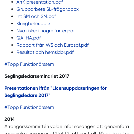
ArrK presentation.pdf
Grupparbete SL-frågor.docx
Int SM och SM.pdf
Klurigheter.pptx
Nya risker i högre farter.pdf
QA_HA.pdf
Rapport från WS och Eurosaf.pdf
Resultat och hemsidor.pdf
#Topp Funktionärssem
Seglingsledarseminariet 2017
Presentationen ifrån "Licensuppdateringen för
Seglingsledare 2017"
#Topp Funktionärssem
2014
Arrangörskommittén valde inför säsongen att genomföra
regionala seminarier istället för ett centralt. På de tre olika