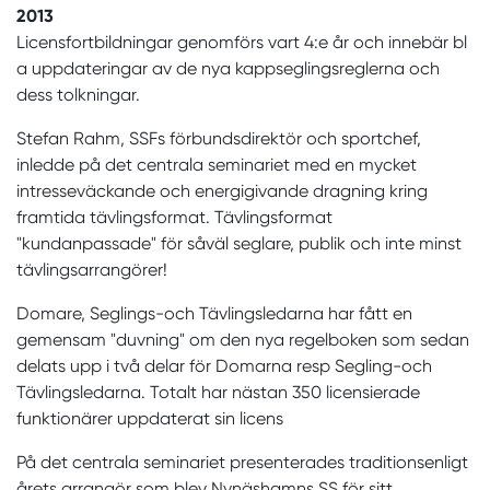
2013
Licensfortbildningar genomförs vart 4:e år och innebär bl
a uppdateringar av de nya kappseglingsreglerna och
dess tolkningar.
Stefan Rahm, SSFs förbundsdirektör och sportchef,
inledde på det centrala seminariet med en mycket
intresseväckande och energigivande dragning kring
framtida tävlingsformat. Tävlingsformat
"kundanpassade" för såväl seglare, publik och inte minst
tävlingsarrangörer!
Domare, Seglings-och Tävlingsledarna har fått en
gemensam "duvning" om den nya regelboken som sedan
delats upp i två delar för Domarna resp Segling-och
Tävlingsledarna. Totalt har nästan 350 licensierade
funktionärer uppdaterat sin licens
På det centrala seminariet presenterades traditionsenligt
årets arrangör som blev Nynäshamns SS för sitt