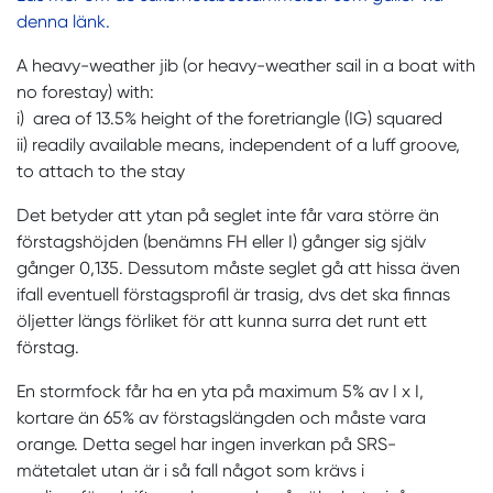
denna länk.
A heavy-weather jib (or heavy-weather sail in a boat with
no forestay) with:
i) area of 13.5% height of the foretriangle (IG) squared
ii) readily available means, independent of a luff groove,
to attach to the stay
Det betyder att ytan på seglet inte får vara större än
förstagshöjden (benämns FH eller I) gånger sig själv
gånger 0,135. Dessutom måste seglet gå att hissa även
ifall eventuell förstagsprofil är trasig, dvs det ska finnas
öljetter längs förliket för att kunna surra det runt ett
förstag.
En stormfock får ha en yta på maximum 5% av I x I,
kortare än 65% av förstagslängden och måste vara
orange. Detta segel har ingen inverkan på SRS-
mätetalet utan är i så fall något som krävs i