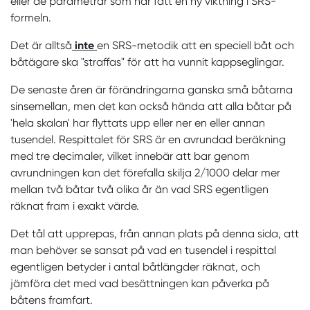
eller de parametrar som har fått en ny viktning i SRS-
formeln.
Det är alltså
inte
en SRS-metodik att en speciell båt och
båtägare ska "straffas" för att ha vunnit kappseglingar.
De senaste åren är förändringarna ganska små båtarna
sinsemellan, men det kan också hända att alla båtar på
'hela skalan' har flyttats upp eller ner en eller annan
tusendel. Respittalet för SRS är en avrundad beräkning
med tre decimaler, vilket innebär att bar genom
avrundningen kan det förefalla skilja 2/1000 delar mer
mellan två båtar två olika år än vad SRS egentligen
räknat fram i exakt värde.
Det tål att upprepas, från annan plats på denna sida, att
man behöver se sansat på vad en tusendel i respittal
egentligen betyder i antal båtlängder räknat, och
jämföra det med vad besättningen kan påverka på
båtens framfart.