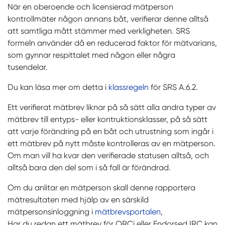
När en oberoende och licensierad mätperson
kontrollmäter någon annans båt, verifierar denne alltså
att samtliga mått stämmer med verkligheten. SRS
formeln använder då en reducerad faktor för mätvarians,
som gynnar respittalet med någon eller några
tusendelar.
Du kan läsa mer om detta i
klassregeln
för SRS A.6.2.
Ett verifierat mätbrev liknar på så sätt alla andra typer av
mätbrev till entyps- eller kontruktionsklasser, på så sätt
att varje förändring på en båt och utrustning som ingår i
ett mätbrev på nytt måste kontrolleras av en mätperson.
Om man vill ha kvar den verifierade statusen alltså, och
alltså bara den del som i så fall är förändrad.
Om du anlitar en mätperson skall denne rapportera
mätresultaten med hjälp av en särskild
mätpersonsinloggning i
mätbrevsportalen
,
Har du redan ett mätbrev för ORCi eller Endorsed IRC kan