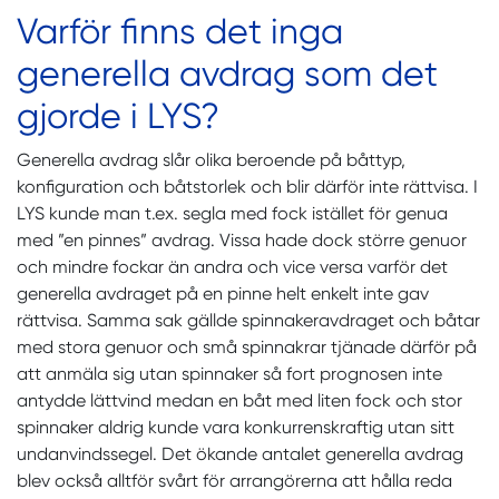
Varför finns det inga
generella avdrag som det
gjorde i LYS?
Generella avdrag slår olika beroende på båttyp,
konfiguration och båtstorlek och blir därför inte rättvisa. I
LYS kunde man t.ex. segla med fock istället för genua
med ”en pinnes” avdrag. Vissa hade dock större genuor
och mindre fockar än andra och vice versa varför det
generella avdraget på en pinne helt enkelt inte gav
rättvisa. Samma sak gällde spinnakeravdraget och båtar
med stora genuor och små spinnakrar tjänade därför på
att anmäla sig utan spinnaker så fort prognosen inte
antydde lättvind medan en båt med liten fock och stor
spinnaker aldrig kunde vara konkurrenskraftig utan sitt
undanvindssegel. Det ökande antalet generella avdrag
blev också alltför svårt för arrangörerna att hålla reda