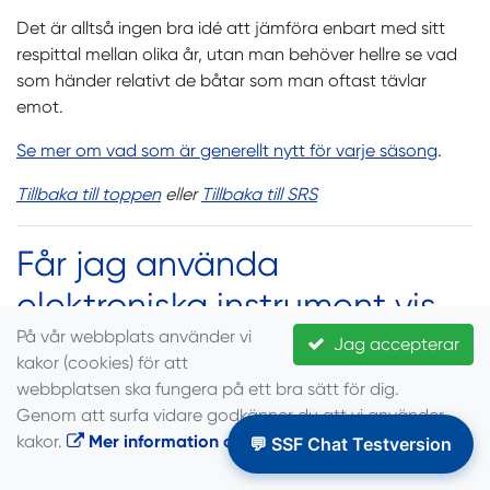
Det är alltså ingen bra idé att jämföra enbart med sitt
respittal mellan olika år, utan man behöver hellre se vad
som händer relativt de båtar som man oftast tävlar
emot.
Se mer om vad som är generellt nytt för varje säsong
.
Tillbaka till toppen
eller
Tillbaka till SRS
Får jag använda
elektroniska instrument vis
På vår webbplats använder vi
SRS-kappsegling?
Jag accepterar
kakor (cookies) för att
webbplatsen ska fungera på ett bra sätt för dig.
Elektronisk utrustning för navigation och kommunikation
Genom att surfa vidare godkänner du att vi använder
får alltid användas under förutsättning att användandet
kakor.
Mer information om cookies
.
inte bryter mot KSR 41. Detta gäller även för klassbåtar i
💬 SSF Chat Testversion
vilka båttypens klassregler förbjuder sådan utrustning.