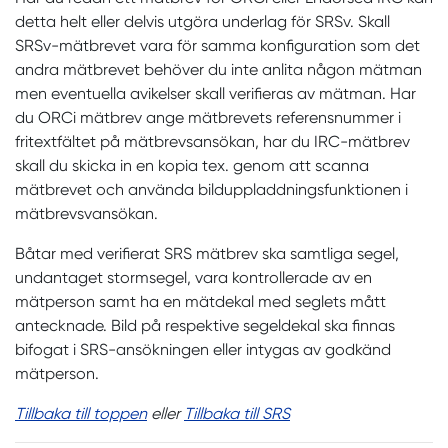
detta helt eller delvis utgöra underlag för SRSv. Skall
SRSv-mätbrevet vara för samma konfiguration som det
andra mätbrevet behöver du inte anlita någon mätman
men eventuella avikelser skall verifieras av mätman. Har
du ORCi mätbrev ange mätbrevets referensnummer i
fritextfältet på mätbrevsansökan, har du IRC-mätbrev
skall du skicka in en kopia tex. genom att scanna
mätbrevet och använda bilduppladdningsfunktionen i
mätbrevsvansökan.
Båtar med verifierat SRS mätbrev ska samtliga segel,
undantaget stormsegel, vara kontrollerade av en
mätperson samt ha en mätdekal med seglets mått
antecknade. Bild på respektive segeldekal ska finnas
bifogat i SRS-ansökningen eller intygas av godkänd
mätperson.
Tillbaka till toppen
eller
Tillbaka till SRS