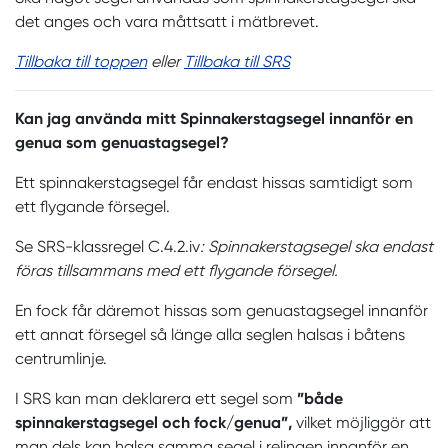
det anges och vara måttsatt i mätbrevet.
Tillbaka till toppen
eller
Tillbaka till SRS
Kan jag använda mitt Spinnakerstagsegel innanför en
genua som genuastagsegel?
Ett spinnakerstagsegel får endast hissas samtidigt som
ett flygande försegel.
Se SRS-klassregel C.4.2.iv
: Spinnakerstagsegel ska endast
föras tillsammans med ett flygande försegel.
En fock får däremot hissas som genuastagsegel innanför
ett annat försegel så länge alla seglen halsas i båtens
centrumlinje.
I SRS kan man deklarera ett segel som
”både
spinnakerstagsegel och fock/genua”,
vilket möjliggör att
man dels kan halsa samma segel i relingen innanför en