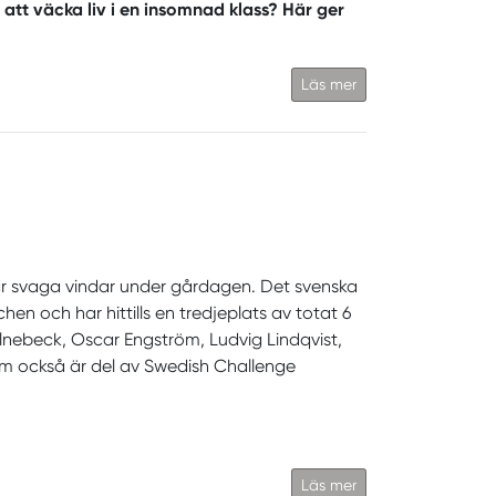
att väcka liv i en insomnad klass? Här ger
Läs mer
ar svaga vindar under gårdagen. Det svenska
 och har hittills en tredjeplats av totat 6
lnebeck, Oscar Engström, Ludvig Lindqvist,
om också är del av Swedish Challenge
Läs mer