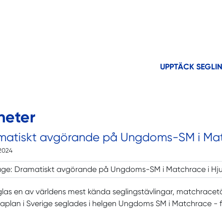
UPPTÄCK SEGLI
heter
matiskt avgörande på Ungdoms-SM i Matc
2024
las en av världens mest kända seglingstävlingar, matchracetä
plan i Sverige seglades i helgen Ungdoms SM i Matchrace - 