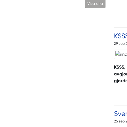
Visa alla
KSSS
29 sep 
KSSS,
avgjor
gjorde
Sver
25 sep 