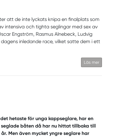
er att de inte lyckats knipa en finalplats som
 av intensiva och tighta seglingar med sex av
Oscar Engström, Rasmus Alnebeck, Ludvig
agens inledande race, vilket satte dem i ett
Läs mer
r det hetaste för unga kappseglare, har en
eglade båten då har nu hittat tillbaka till
40 år. Men även mycket yngre seglare har