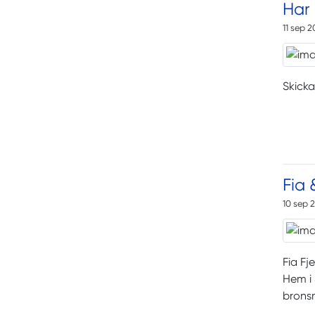
Har 
11 sep 
Skicka
Fia 
10 sep 
Fia Fj
Hem i 
brons