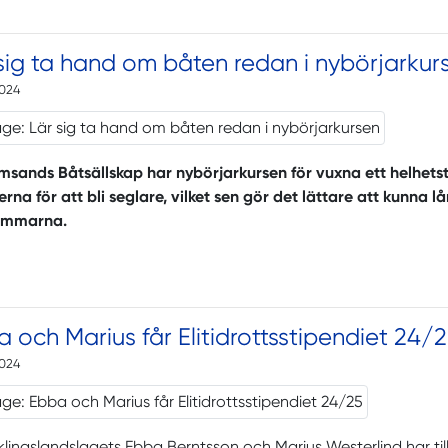
sig ta hand om båten redan i nybörjarkur
2024
sands Båtsällskap har nybörjarkursen för vuxna ett helhetst
rna för att bli seglare, vilket sen gör det lättare att kunna
emmarna.
 och Marius får Elitidrottsstipendiet 24/
2024
lingslandslagets Ebba Berntsson och Marius Westerlind har tilld