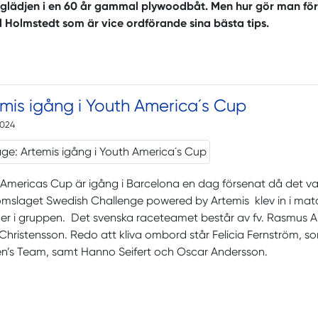
 glädjen i en 60 år gammal plywoodbåt. Men hur gör man för 
 Holmstedt som är vice ordförande sina bästa tips.
mis igång i Youth America´s Cup
2024
Americas Cup är igång i Barcelona en dag försenat då det v
slaget Swedish Challenge powered by Artemis klev in i matchen
er i gruppen. Det svenska raceteamet består av fv. Rasmus A
hristensson. Redo att kliva ombord står Felicia Fernström, s
’s Team, samt Hanno Seifert och Oscar Andersson.