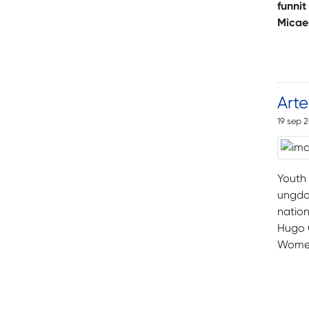
funnit
Micael
Arte
19 sep 
Youth 
ungdom
nation
Hugo C
Women