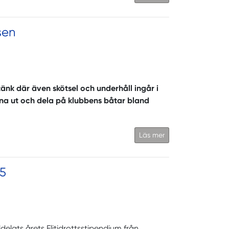
sen
änk där även skötsel och underhåll ingår i
 låna ut och dela på klubbens båtar bland
Läs mer
25
elats årets Elitidrottsstipendium från