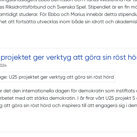
es Riksidrottsförbund och Svenska Spel. Stipendiet är en fin mö
mtidigt studerar. För Ebba och Marius innebär detta stipend
het att fortsätta utvecklas inom både sin idrott och akademis
projektet ger verktyg att göra sin röst hö
2024
r det den internationella dagen för demokratin som instiftats a
arbetet med att stärka demokratin. I år firar vårt U25 projekt 
g att göra sin röst hörd och inspirera till att engagera sig i d