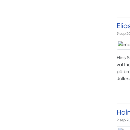
Elia
9 sep 2
Elias 
vattne
på br
Jollek
Hal
9 sep 2