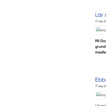
Lär 
17 sep 
På Dom
grunde
medl
Ebba
17 sep 
Utveck