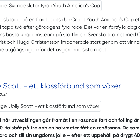
e slutade på en fjärdeplats i UniCredit Youth America’s Cup eft
ill topp två efter gårdagens fyra race. Det var en fartfylld dag
ens bästa ungdomsteam på startlinjen. Svenska teamet med 
ist och Hugo Christensson imponerade stort genom att vinna d
e utgångsläge inför det avgörande sista racet.
y Scott - ett klassförbund som växer
2024
id när utvecklingen går framåt i en rasande fart och foiling ä
60-talsbåt på tre och en halvmeter fått en renässans. De som s
ra och till sin ungdoms jolle – efter ett uppehåll på drygt 