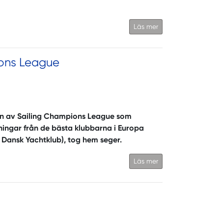
Läs mer
pions League
len av Sailing Champions League som
tningar från de bästa klubbarna i Europa
 Dansk Yachtklub), tog hem seger.
Läs mer