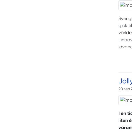
Sverig
gick t
värld
Lindqv
lovand
Joll
20 sep 
I en t
liten 
varand