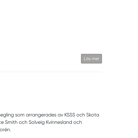
Läs mer
asegling som arrangerades av KSSS och Skota
ette Smith och Solveig Kvinnesland och
orén.