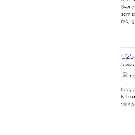
Sverig
som sa
möjlig
U25 
15 sep 
Idag ä
lyfta 
verkty