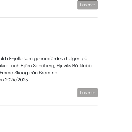
Läs mer
ld i E-jolle som genomfördes i helgen på
silvret och Björn Sandberg, Hjuviks Båtklubb
ev Emma Skoog från Bromma
ngen 2024/2025
Läs mer