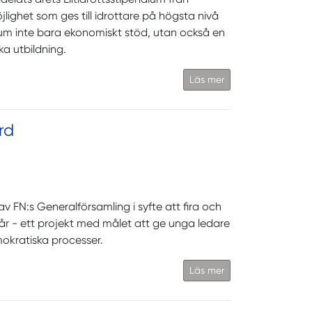
jlighet som ges till idrottare på högsta nivå
ium inte bara ekonomiskt stöd, utan också en
ka utbildning.
Läs mer
rd
v FN:s Generalförsamling i syfte att fira och
5 år - ett projekt med målet att ge unga ledare
emokratiska processer.
Läs mer