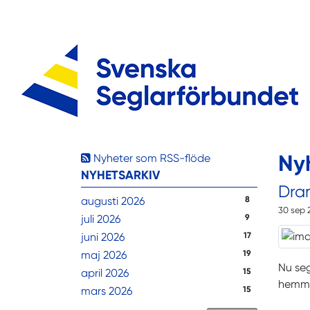
Ny
Nyheter som RSS-flöde
NYHETSARKIV
Dra
augusti 2026
8
30 sep 
juli 2026
9
juni 2026
17
maj 2026
19
Nu seg
april 2026
15
hemma
mars 2026
15