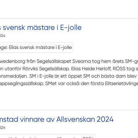
s svensk mästare i E-jolle
024
Swedenborg från Segelsällskapet Svearna tog hem årets SM-gu
n utanför Rörviks Segelsällskap. Elias Heide Herloff, RÖSS tog 
onsmedaljen. SM i E-jolle är ett öppet SM och bästa dam bl
appseglingssällskap. SMet var också den första Elitserietävli
mstad vinnare av Allsvenskan 2024
024