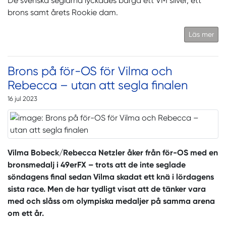
De svenska seglarna lyckades bärga ett VM silver, ett
brons samt årets Rookie dam.
Läs mer
Brons på för-OS för Vilma och
Rebecca – utan att segla finalen
16 jul 2023
Vilma Bobeck/Rebecca Netzler åker från för-OS med en
bronsmedalj i 49erFX – trots att de inte seglade
söndagens final sedan Vilma skadat ett knä i lördagens
sista race. Men de har tydligt visat att de tänker vara
med och slåss om olympiska medaljer på samma arena
om ett år.