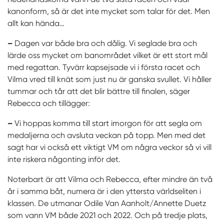
kanonform, så är det inte mycket som talar för det. Men
allt kan hända…
–
Dagen var både bra och dålig. Vi seglade bra och
lärde oss mycket om banområdet vilket är ett stort mål
med regattan. Tyvärr kapsejsade vi i första racet och
Vilma vred till knät som just nu är ganska svullet. Vi håller
tummar och tår att det blir bättre till finalen, säger
Rebecca och tillägger:
–
Vi hoppas komma till start imorgon för att segla om
medaljerna och avsluta veckan på topp. Men med det
sagt har vi också ett viktigt VM om några veckor så vi vill
inte riskera någonting inför det.
Noterbart är att Vilma och Rebecca, efter mindre än två
år i samma båt, numera är i den yttersta världseliten i
klassen. De utmanar Odile Van Aanholt/Annette Duetz
som vann VM både 2021 och 2022. Och på tredje plats,