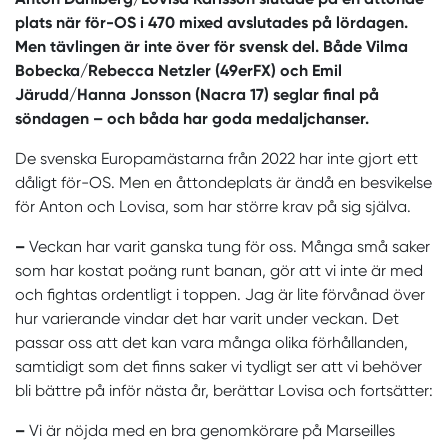
plats när för-OS i 470 mixed avslutades på lördagen.
Men tävlingen är inte över för svensk del. Både Vilma
Bobecka/Rebecca Netzler (49erFX) och Emil
Järudd/Hanna Jonsson (Nacra 17) seglar final på
söndagen – och båda har goda medaljchanser.
De svenska Europamästarna från 2022 har inte gjort ett
dåligt för-OS. Men en åttondeplats är ändå en besvikelse
för Anton och Lovisa, som har större krav på sig själva.
–
Veckan har varit ganska tung för oss. Många små saker
som har kostat poäng runt banan, gör att vi inte är med
och fightas ordentligt i toppen. Jag är lite förvånad över
hur varierande vindar det har varit under veckan. Det
passar oss att det kan vara många olika förhållanden,
samtidigt som det finns saker vi tydligt ser att vi behöver
bli bättre på inför nästa år, berättar Lovisa och fortsätter:
–
Vi är nöjda med en bra genomkörare på Marseilles