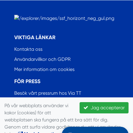
.
VIKTIGA LÄNKAR
Kontakta oss
Användarvillkor och GDPR
Mer information om cookies
FÖR PRESS
Besök vårt pressrum hos Via TT
På vår webbplats använder vi
Jag accepterar
kakor (cookies) för att
© Seglarförbundet, 2022
webbplatsen ska fungera på ett bra sätt för dig.
Genom att surfa vidare godkänner du att vi använder