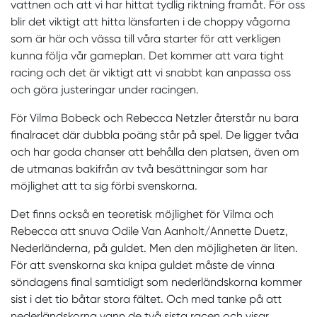
vattnen och att vi har hittat tydlig riktning framåt. För oss
blir det viktigt att hitta länsfarten i de choppy vågorna
som är här och vässa till våra starter för att verkligen
kunna följa vår gameplan. Det kommer att vara tight
racing och det är viktigt att vi snabbt kan anpassa oss
och göra justeringar under racingen.
För Vilma Bobeck och Rebecca Netzler återstår nu bara
finalracet där dubbla poäng står på spel. De ligger tvåa
och har goda chanser att behålla den platsen, även om
de utmanas bakifrån av två besättningar som har
möjlighet att ta sig förbi svenskorna.
Det finns också en teoretisk möjlighet för Vilma och
Rebecca att snuva Odile Van Aanholt/Annette Duetz,
Nederländerna, på guldet. Men den möjligheten är liten.
För att svenskorna ska knipa guldet måste de vinna
söndagens final samtidigt som nederländskorna kommer
sist i det tio båtar stora fältet. Och med tanke på att
nederländskorna vann de två sista racen och visar