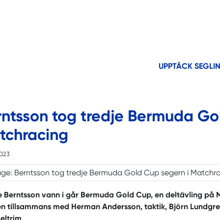
UPPTÄCK SEGLI
rntsson tog tredje Bermuda Go
tchracing
2023
e Berntsson vann i går Bermuda Gold Cup, en deltävling på 
n tillsammans med Herman Andersson, taktik, Björn Lundgren,
eltrim.