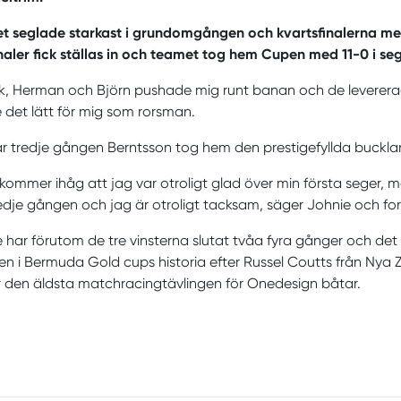
 seglade starkast i grundomgången och kvartsfinalerna men 
naler fick ställas in och teamet tog hem Cupen med 11-0 i seg
ik, Herman och Björn pushade mig runt banan och de levererade
 det lätt för mig som rorsman.
r tredje gången Berntsson tog hem den prestigefyllda bucklan
kommer ihåg att jag var otroligt glad över min första seger, m
edje gången och jag är otroligt tacksam, säger Johnie och for
 har förutom de tre vinsterna slutat tvåa fyra gånger och de
en i Bermuda Gold cups historia efter Russel Coutts från Nya
 den äldsta matchracingtävlingen för Onedesign båtar.