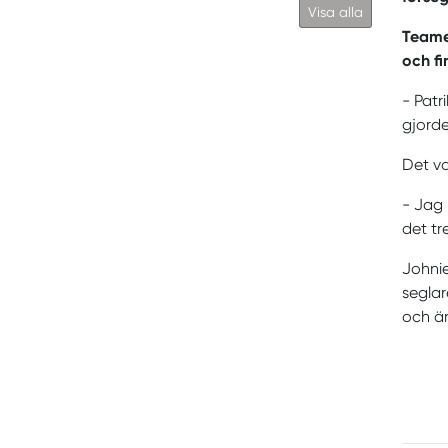
Visa alla
Teamet
och fi
- Patr
gjorde
Det va
- Jag 
det tr
Johnie
seglar
och är