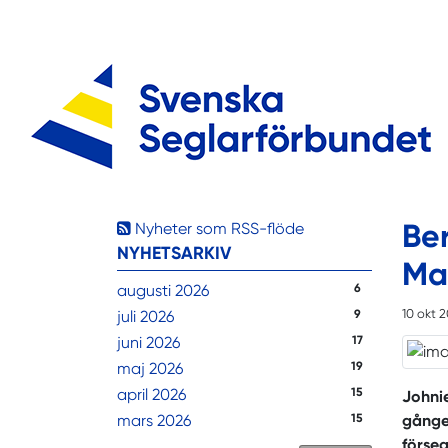
Be
Nyheter som RSS-flöde
NYHETSARKIV
Ma
augusti 2026
6
10 okt 
juli 2026
9
juni 2026
17
maj 2026
19
april 2026
15
Johni
mars 2026
15
gånge
förseg