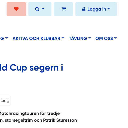
Logga in
NG
AKTIVA OCH KLUBBAR
TÄVLING
OM OSS
ld Cup segern i
Matchracingtouren för tredje
 storsegeltrim och Patrik Sturesson