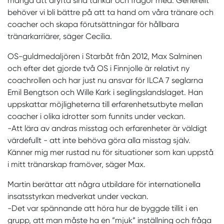
många att dryfta sina tankar och frågor med. Generellt
behöver vi bli bättre på att ta hand om våra tränare och
coacher och skapa förutsättningar för hållbara
tränarkarriärer, säger Cecilia.
OS-guldmedaljören i Starbåt från 2012, Max Salminen
och efter det gjorde två OS i Finnjolle är relativt ny
coachrollen och har just nu ansvar för ILCA 7 seglarna
Emil Bengtson och Wille Kark i seglingslandslaget. Han
uppskattar möjligheterna till erfarenhetsutbyte mellan
coacher i olika idrotter som funnits under veckan.
-Att lära av andras misstag och erfarenheter är väldigt
värdefullt - att inte behöva göra alla misstag själv.
Känner mig mer rustad nu för situationer som kan uppstå
i mitt tränarskap framöver, säger Max.
Martin berättar att några utbildare för internationella
insatsstyrkan medverkat under veckan.
-Det var spännande att höra hur de byggde tillit i en
grupp, att man måste ha en ”mjuk” inställning och fråga