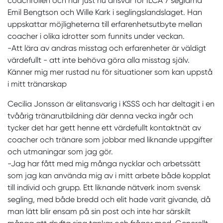
coachrollen och har just nu ansvar för ILCA 7 seglarna
Emil Bengtson och Wille Kark i seglingslandslaget. Han
uppskattar möjligheterna till erfarenhetsutbyte mellan
coacher i olika idrotter som funnits under veckan.
-Att lära av andras misstag och erfarenheter är väldigt
värdefullt - att inte behöva göra alla misstag själv.
Känner mig mer rustad nu för situationer som kan uppstå
i mitt tränarskap
Cecilia Jonsson är elitansvarig i KSSS och har deltagit i en
tvåårig tränarutbildning där denna vecka ingår och
tycker det har gett henne ett värdefullt kontaktnät av
coacher och tränare som jobbar med liknande uppgifter
och utmaningar som jag gör.
-Jag har fått med mig många nycklar och arbetssätt
som jag kan använda mig av i mitt arbete både kopplat
till individ och grupp. Ett liknande nätverk inom svensk
segling, med både bredd och elit hade varit givande, då
man lätt blir ensam på sin post och inte har särskilt