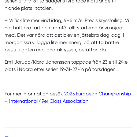
serien 3-9-9-8 i torsdagens fyra race klättrar de till
nionde plats i totalen.
– Vi fick lite mer vind idag, 4–6 m/s. Precis kryssfoiling. Vi
har haft bra fart och framför allt starterna är vi nöjda
med. Det var nära att det blev en jättebra dag idag. I
morgon ska vi lägga lite mer energi på att ta bättre
beslut i gaten mot andrakryssen, berättar Ida.
Emil Järudd/Klara Johansson tappade från 23:e till 24:e
plats i Nacra efter serien 19-31-27-16 på torsdagen.
För mer information besök
2023 European Championship
– International 49er Class Association