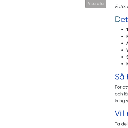
Visa alla
Foto: 
D
et
Så h
För at
och lä
kring 
Vil
Ta del