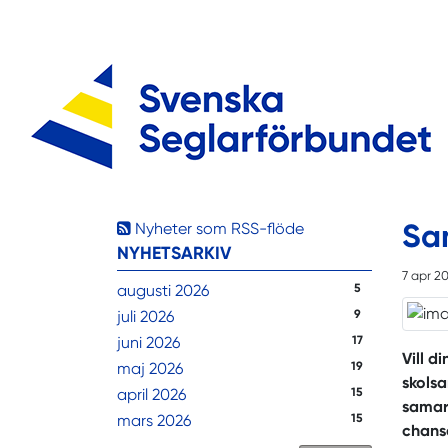
Sa
Nyheter som RSS-flöde
NYHETSARKIV
7 apr 2
augusti 2026
5
juli 2026
9
juni 2026
17
Vill d
maj 2026
19
skolsa
april 2026
15
samarb
mars 2026
15
chans