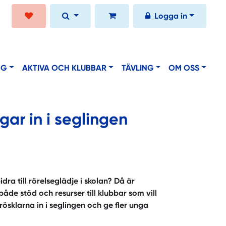
Logga in
NG
AKTIVA OCH KLUBBAR
TÄVLING
OM OSS
ar in i seglingen
dra till rörelseglädje i skolan? Då är
de stöd och resurser till klubbar som vill
ösklarna in i seglingen och ge fler unga