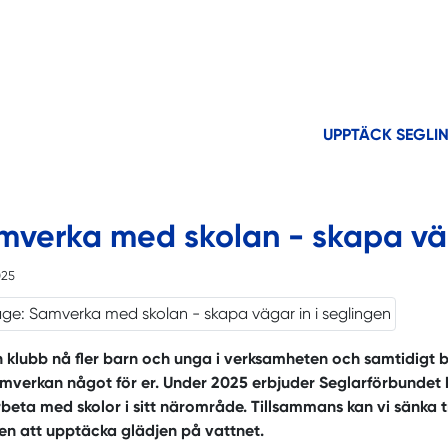
UPPTÄCK SEGLI
mverka med skolan - skapa väg
025
in klubb nå fler barn och unga i verksamheten och samtidigt bi
mverkan något för er. Under 2025 erbjuder Seglarförbundet bå
eta med skolor i sitt närområde. Tillsammans kan vi sänka tr
en att upptäcka glädjen på vattnet.