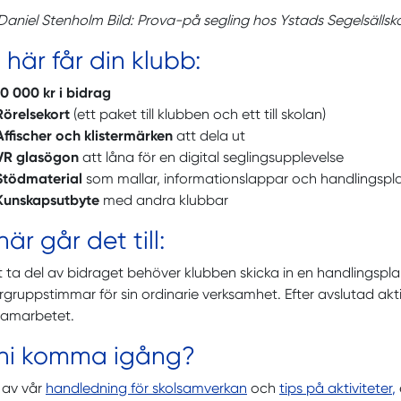
Daniel Stenholm Bild: Prova-på segling hos Ystads Segelsällsk
 här får din klubb:
10 000 kr i bidrag
Rörelsekort
(ett paket till klubben och ett till skolan)
Affischer och klistermärken
att dela ut
VR glasögon
att låna för en digital seglingsupplevelse
Stödmaterial
som mallar, informationslappar och handlingspl
Kunskapsutbyte
med andra klubbar
är går det till:
t ta del av bidraget behöver klubben skicka in en handlingspl
rgruppstimmar för sin ordinarie verksamhet. Efter avslutad aktivi
samarbetet.
l ni komma igång?
 av vår
handledning för skolsamverkan
och
tips på aktiviteter
,