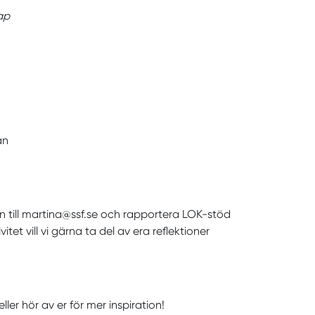
ap
an
an till martina@ssf.se och rapportera LOK-stöd
tet vill vi gärna ta del av era reflektioner
eller hör av er för mer inspiration!