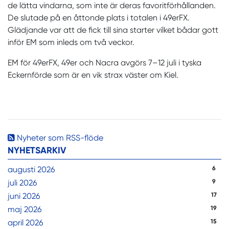
de lätta vindarna, som inte är deras favoritförhållanden.
De slutade på en åttonde plats i totalen i 49erFX.
Glädjande var att de fick till sina starter vilket bådar gott
inför EM som inleds om två veckor.
EM för 49erFX, 49er och Nacra avgörs 7–12 juli i tyska
Eckernförde som är en vik strax väster om Kiel.
Nyheter som RSS-flöde
NYHETSARKIV
augusti 2026
6
juli 2026
9
juni 2026
17
maj 2026
19
april 2026
15