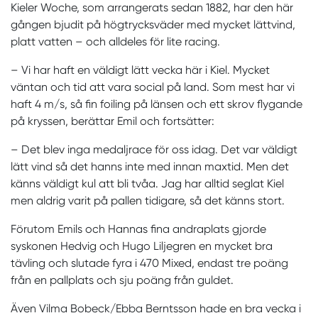
Kieler Woche, som arrangerats sedan 1882, har den här
gången bjudit på högtrycksväder med mycket lättvind,
platt vatten – och alldeles för lite racing.
– Vi har haft en väldigt lätt vecka här i Kiel. Mycket
väntan och tid att vara social på land. Som mest har vi
haft 4 m/s, så fin foiling på länsen och ett skrov flygande
på kryssen, berättar Emil och fortsätter:
– Det blev inga medaljrace för oss idag. Det var väldigt
lätt vind så det hanns inte med innan maxtid. Men det
känns väldigt kul att bli tvåa. Jag har alltid seglat Kiel
men aldrig varit på pallen tidigare, så det känns stort.
Förutom Emils och Hannas fina andraplats gjorde
syskonen Hedvig och Hugo Liljegren en mycket bra
tävling och slutade fyra i 470 Mixed, endast tre poäng
från en pallplats och sju poäng från guldet.
Även Vilma Bobeck/Ebba Berntsson hade en bra vecka i