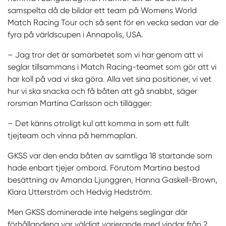
samspelta då de bildar ett team på Womens World
Match Racing Tour och så sent för en vecka sedan var de
fyra på världscupen i Annapolis, USA.
– Jag tror det är samarbetet som vi har genom att vi
seglar tillsammans i Match Racing-teamet som gör att vi
har koll på vad vi ska göra. Alla vet sina positioner, vi vet
hur vi ska snacka och få båten att gå snabbt, säger
rorsman Martina Carlsson och tillägger:
– Det känns otroligt kul att komma in som ett fullt
tjejteam och vinna på hemmaplan.
GKSS var den enda båten av samtliga 18 startande som
hade enbart tjejer ombord. Förutom Martina bestod
besättning av Amanda Ljunggren, Hanna Gaskell-Brown,
Klara Utterström och Hedvig Hedström.
Men GKSS dominerade inte helgens seglingar där
förhållandena var väldigt varierande med vindar från 2