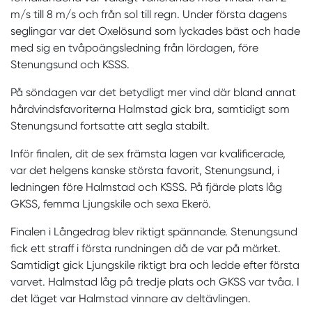
m/s till 8 m/s och från sol till regn. Under första dagens
seglingar var det Oxelösund som lyckades bäst och hade
med sig en tvåpoängsledning från lördagen, före
Stenungsund och KSSS.
På söndagen var det betydligt mer vind där bland annat
hårdvindsfavoriterna Halmstad gick bra, samtidigt som
Stenungsund fortsatte att segla stabilt.
Inför finalen, dit de sex främsta lagen var kvalificerade,
var det helgens kanske största favorit, Stenungsund, i
ledningen före Halmstad och KSSS. På fjärde plats låg
GKSS, femma Ljungskile och sexa Ekerö.
Finalen i Långedrag blev riktigt spännande. Stenungsund
fick ett straff i första rundningen då de var på märket.
Samtidigt gick Ljungskile riktigt bra och ledde efter första
varvet. Halmstad låg på tredje plats och GKSS var tvåa. I
det läget var Halmstad vinnare av deltävlingen.