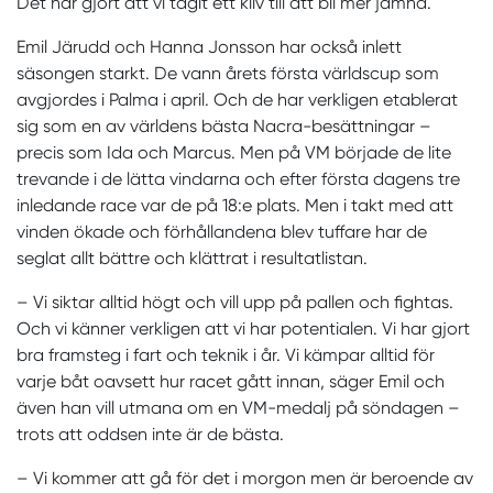
Det har gjort att vi tagit ett kliv till att bli mer jämna.
Emil Järudd och Hanna Jonsson har också inlett
säsongen starkt. De vann årets första världscup som
avgjordes i Palma i april. Och de har verkligen etablerat
sig som en av världens bästa Nacra-besättningar –
precis som Ida och Marcus. Men på VM började de lite
trevande i de lätta vindarna och efter första dagens tre
inledande race var de på 18:e plats. Men i takt med att
vinden ökade och förhållandena blev tuffare har de
seglat allt bättre och klättrat i resultatlistan.
– Vi siktar alltid högt och vill upp på pallen och fightas.
Och vi känner verkligen att vi har potentialen. Vi har gjort
bra framsteg i fart och teknik i år. Vi kämpar alltid för
varje båt oavsett hur racet gått innan, säger Emil och
även han vill utmana om en VM-medalj på söndagen –
trots att oddsen inte är de bästa.
– Vi kommer att gå för det i morgon men är beroende av