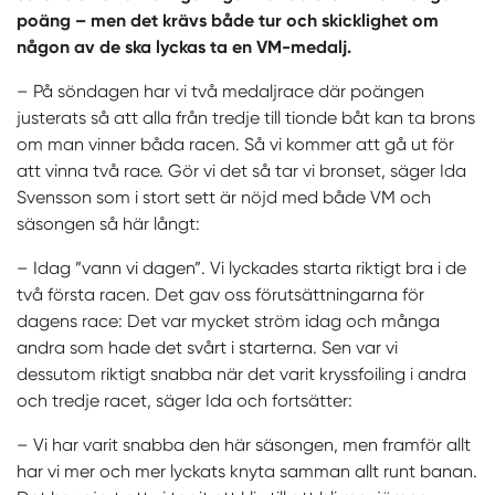
poäng – men det krävs både tur och skicklighet om
någon av de ska lyckas ta en VM-medalj.
– På söndagen har vi två medaljrace där poängen
justerats så att alla från tredje till tionde båt kan ta brons
om man vinner båda racen. Så vi kommer att gå ut för
att vinna två race. Gör vi det så tar vi bronset, säger Ida
Svensson som i stort sett är nöjd med både VM och
säsongen så här långt:
– Idag ”vann vi dagen”. Vi lyckades starta riktigt bra i de
två första racen. Det gav oss förutsättningarna för
dagens race: Det var mycket ström idag och många
andra som hade det svårt i starterna. Sen var vi
dessutom riktigt snabba när det varit kryssfoiling i andra
och tredje racet, säger Ida och fortsätter:
– Vi har varit snabba den här säsongen, men framför allt
har vi mer och mer lyckats knyta samman allt runt banan.