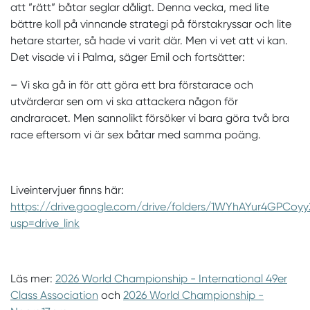
att ”rätt” båtar seglar dåligt. Denna vecka, med lite
bättre koll på vinnande strategi på förstakryssar och lite
hetare starter, så hade vi varit där. Men vi vet att vi kan.
Det visade vi i Palma, säger Emil och fortsätter:
– Vi ska gå in för att göra ett bra förstarace och
utvärderar sen om vi ska attackera någon för
andraracet. Men sannolikt försöker vi bara göra två bra
race eftersom vi är sex båtar med samma poäng.
Liveintervjuer finns här:
https://drive.google.com/drive/folders/1WYhAYur4GPCo
usp=drive_link
Läs mer:
2026 World Championship - International 49er
Class Association
och
2026 World Championship -