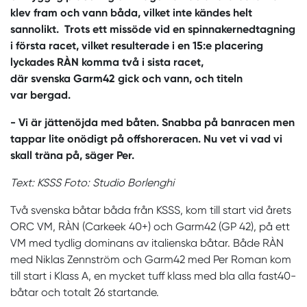
klev fram och vann båda, vilket inte kändes helt
sannolikt. Trots ett missöde vid en spinnakernedtagning
i första racet, vilket resulterade i en 15:e placering
lyckades RÀN komma två i sista racet,
där svenska Garm42 gick och vann, och titeln
var bergad.
- Vi är jättenöjda med båten. Snabba på banracen men
tappar lite onödigt på offshoreracen. Nu vet vi vad vi
skall träna på, säger Per.
Text: KSSS Foto: Studio Borlenghi
Två svenska båtar båda från KSSS, kom till start vid årets
ORC VM, RÀN (Carkeek 40+) och Garm42 (GP 42), på ett
VM med tydlig dominans av italienska båtar. Både RÀN
med Niklas Zennström och Garm42 med Per Roman kom
till start i Klass A, en mycket tuff klass med bla alla fast40-
båtar och totalt 26 startande.