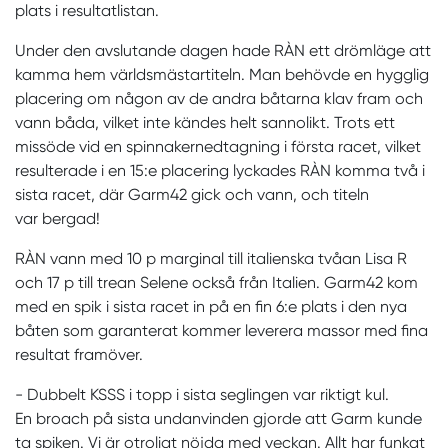
plats i resultatlistan.
Under den avslutande dagen hade RÀN ett drömläge att
kamma hem världsmästartiteln. Man behövde en hygglig
placering om någon av de andra båtarna klav fram och
vann båda, vilket inte kändes helt sannolikt. Trots ett
missöde vid en spinnakernedtagning i första racet, vilket
resulterade i en 15:e placering lyckades RÀN komma två i
sista racet, där Garm42 gick och vann, och titeln
var bergad!
RÀN vann med 10 p marginal till italienska tvåan Lisa R
och 17 p till trean Selene också från Italien. Garm42 kom
med en spik i sista racet in på en fin 6:e plats i den nya
båten som garanterat kommer leverera massor med fina
resultat framöver.
- Dubbelt KSSS i topp i sista seglingen var riktigt kul.
En broach på sista undanvinden gjorde att Garm kunde
ta spiken. Vi är otroligt nöjda med veckan. Allt har funkat