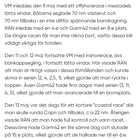
VM inleddes den 9 maj med ett offshorerace i mestadels
lätta vindar. Båtarna seglade 70 nm västerut och
70 nm tillbaka i en inte alltför spännande bandragning.
RÀN inledde med en 4:e och Garm42 med en 8:e plats.
De längre racen får man inte räkna bort, varför dessa blir
väldigt viktiga för totalen.
Den 11 och 12 maj fortsatte VM med inshorerace, dvs
bankappsegling, i fortsatt lätta vindar. Här visade RÀN
att man är riktigt vassa i dessa förhållanden och kunde
skriva in serien (2, 4, 2,5, 1), vilket gjorde att man ryckte i
toppen. Även Garm42 hade fina dagar med serien (3, 11,
4, 5), vilket gjorde att man avancerade till en bronsplats.
Den 13 maj var det dags för ett kortare ”coastal race” där
man skulle runda Capri och tillbaka, c:a 22 nm. Återigen
visade RÀN att man hade full kontroll och vann racet.
Dessvärre hade Garm42 en lite sämre dag och slutade
på 15:e plats, vilket gjorde att de halkade ner till en 6:e