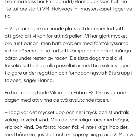
I samma klass har Emil Järudd/Hanna Jonsson haft en
lite tuffare start i VM. Halvvägs in i mästerskapet ligger de
tia.
– Vi siktar högre än tionde plats och kommer fortsätta
att göra allt vi kan för att nå pallen. Vi har gjort mycket
bra runt banan, men haft problem med förstakryssarna.
Vi har däremot alltid fortsatt kämpa och plockat många
båtar under resten av racen. De sista dagarna ska vi
försöka sätta ihop alla pusselbitar med bra saker vi gjort
tidigare under regattan och förhoppningsvis klättra upp i
toppen, säger Hanna.
En bättre dag hade Vilma och Ebba i FX. De avslutade
dagen med att vinna de två avslutande racen.
– Idag var det mycket upp och ner i tryck och stundtals
väldigt mycket vind. Men det var roliga race med vågor,
vrid och vind. De första racen fick vi inte riktigt ihop det,
med både en tjuvstart och en kapsejsning i race 2. Men vi