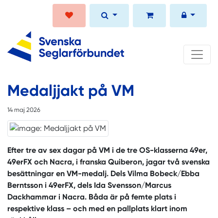
Medaljjakt på VM
14 maj 2026
Efter tre av sex dagar på VM i de tre OS-klasserna 49er,
49erFX och Nacra, i franska
Quiberon, jagar två svenska
besättningar en VM-medalj. Dels Vilma Bobeck/Ebba
Berntsson i 49erFX, dels Ida Svensson/Marcus
Dackhammar i Nacra. Båda är på femte plats i
respektive klass – och med en pallplats klart inom