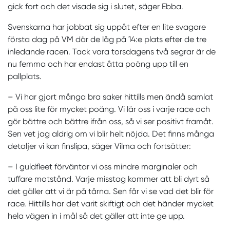
gick fort och det visade sig i slutet, säger Ebba.
Svenskarna har jobbat sig uppåt efter en lite svagare
första dag på VM där de låg på 14:e plats efter de tre
inledande racen. Tack vara torsdagens två segrar är de
nu femma och har endast åtta poäng upp till en
pallplats.
– Vi har gjort många bra saker hittills men ändå samlat
på oss lite för mycket poäng. Vi lär oss i varje race och
gör bättre och bättre ifrån oss, så vi ser positivt framåt.
Sen vet jag aldrig om vi blir helt nöjda. Det finns många
detaljer vi kan finslipa, säger Vilma och fortsätter:
– I guldfleet förväntar vi oss mindre marginaler och
tuffare motstånd. Varje misstag kommer att bli dyrt så
det gäller att vi är på tårna. Sen får vi se vad det blir för
race. Hittills har det varit skiftigt och det händer mycket
hela vägen in i mål så det gäller att inte ge upp.