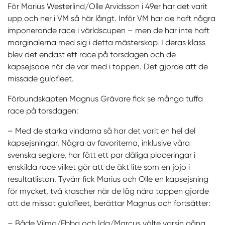
För Marius Westerlind/Olle Arvidsson i 49er har det varit
upp och ner i VM så här långt. Inför VM har de haft några
imponerande race i världscupen – men de har inte haft
marginalerna med sig i detta mästerskap. I deras klass
blev det endast ett race på torsdagen och de
kapsejsade när de var med i toppen. Det gjorde att de
missade guldfleet.
Förbundskapten Magnus Grävare fick se många tuffa
race på torsdagen:
– Med de starka vindarna så har det varit en hel del
kapsejsningar. Några av favoriterna, inklusive våra
svenska seglare, har fått ett par dåliga placeringar i
enskilda race vilket gör att de åkt lite som en jojo i
resultatlistan. Tyvärr fick Marius och Olle en kapsejsning
för mycket, två krascher när de låg nära toppen gjorde
att de missat guldfleet, berättar Magnus och fortsätter:
– Både Vilma/Ebba och Ida/Marcus välte varsin gång