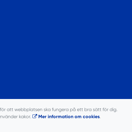
för att webbplatsen ska fungera på ett bra sätt för dig.
använder kakor.
Mer information om cookies
.