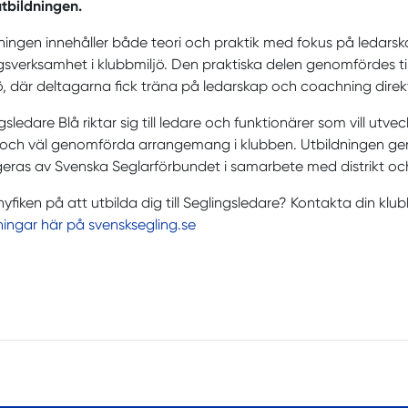
 utbildningen.
ningen innehåller både teori och praktik med fokus på ledarsk
gsverksamhet i klubbmiljö. Den praktiska delen genomfördes ti
, där deltagarna fick träna på ledarskap och coachning direk
gsledare Blå riktar sig till ledare och funktionärer som vill utve
 och väl genomförda arrangemang i klubben. Utbildningen gen
eras av Svenska Seglarförbundet i samarbete med distrikt oc
nyfiken på att utbilda dig till Seglingsledare? Kontakta din klubb
ningar här på svensksegling.se