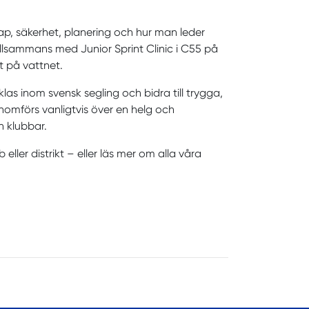
ap, säkerhet, planering och hur man leder
llsammans med Junior Sprint Clinic i C55 på
t på vattnet.
cklas inom svensk segling och bidra till trygga,
omförs vanligtvis över en helg och
h klubbar.
 eller distrikt – eller läs mer om alla våra