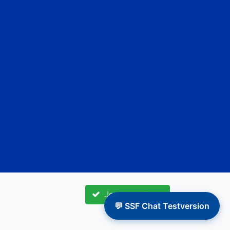
Jag accepterar
💬 SSF Chat Testversion
© Seglarförbundet, 2022