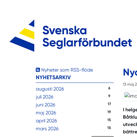
Ny
Nyheter som RSS-flöde
NYHETSARKIV
13 maj 
augusti 2026
6
juli 2026
9
juni 2026
17
I hel
maj 2026
19
Båtklu
april 2026
15
utveck
mars 2026
15
bättre