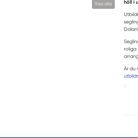
höll i
Visa alla
Utbild
seglin
Dalarö
Seglin
roliga
arrang
Är du 
utbild