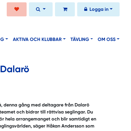
Logga in
NG
AKTIVA OCH KLUBBAR
TÄVLING
OM OSS
 Dalarö
lå, denna gång med deltagare från Dalarö
eamet och bidrar till rättvisa seglingar. Du
för hela arrangemanget och blir samtidigt en
i seglingsvärlden, säger Håkan Andersson som