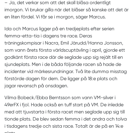
– Ja, det verkar som att det skall blåsa ordentligt
imorgon. Vi brukar gilla när det blåser så kanske att det är
en liten fördel. Vi får se i morgon, säger Marcus.
Ida och Marcus ligger på en tredjeplats efter serien
femma-etta-tia i dagens tre race. Deras
träningskompisar i Nacra, Emil Järudd/Hanna Jonsson,
som vann årets första världscuptävling i april, gjorde ett
godkänt första race där de seglade upp sig rejält till en
sjundeplats. Men i de båda följande racen så hade de
incidenter vid märkesrundningar. Två lite dumma misstag
förstörde dagen för dem. De ligger på 18:e plats och
jagar revansch på onsdagen.
Vilma Bobeck/Ebba Berntsson som vann VM-silver i
49erFX i fjol. Hade också en tuff start på VM. De inledde
med att tjuvstarta i första racet men seglade upp sig till
tionde plats. De blev sedan femma i det andra och tolva
i tisdagens tredje och sista race. Totalt är de på en 14:e