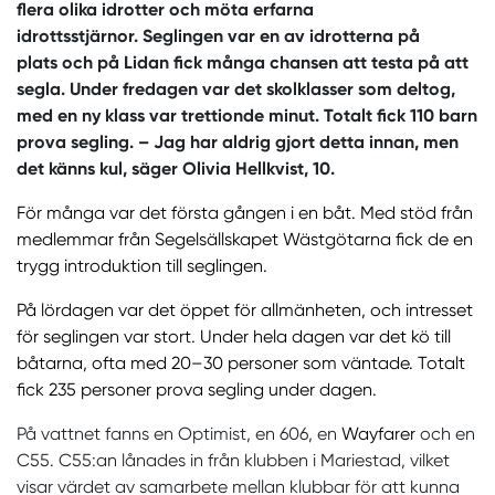
flera olika idrotter och möta erfarna
idrottsstjärnor. Seglingen var en av idrotterna på
plats och på Lidan fick många chansen att testa på att
segla. Under fredagen var det skolklasser som deltog,
med en ny klass var trettionde minut. Totalt fick 110 barn
prova segling. – Jag har aldrig gjort detta innan, men
det känns kul, säger Olivia Hellkvist, 10.
För många var det första gången i en båt. Med stöd från
medlemmar från Segelsällskapet Wästgötarna fick de en
trygg introduktion till seglingen.
På lördagen var det öppet för allmänheten, och intresset
för seglingen var stort. Under hela dagen var det kö till
båtarna, ofta med 20–30 personer som väntade. Totalt
fick 235 personer prova segling under dagen.
På vattnet fanns en Optimist, en 606, en
Wayfarer
och en
C55. C55:an lånades in från klubben i Mariestad, vilket
visar värdet av samarbete mellan klubbar för att kunna