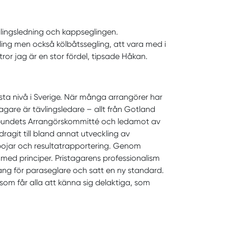
lingsledning och kappseglingen.
ing men också kölbåtssegling, att vara med i
tror jag är en stor fördel, tipsade Håkan.
sta nivå i Sverige. När många arrangörer har
tagare är tävlingsledare – allt från Gotland
rförbundets Arrangörskommitté och ledamot av
git till bland annat utveckling av
ka bojar och resultatrapportering. Genom
 med principer. Pristagarens professionalism
g för paraseglare och satt en ny standard.
 som får alla att känna sig delaktiga, som