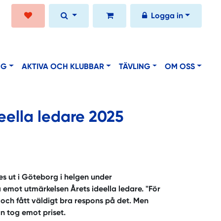
Logga in
NG
AKTIVA OCH KLUBBAR
TÄVLING
OM OSS
eella ledare 2025
s ut i Göteborg i helgen under
 emot utmärkelsen Årets ideella ledare. "För
g och fått väldigt bra respons på det. Men
an tog emot priset.