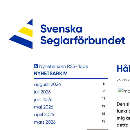
Hå
Nyheter som RSS-flöde
NYHETSARKIV
26 jan 
augusti 2026
6
juli 2026
9
juni 2026
17
Den si
maj 2026
19
funkti
april 2026
15
mig är
mars 2026
15
detta 