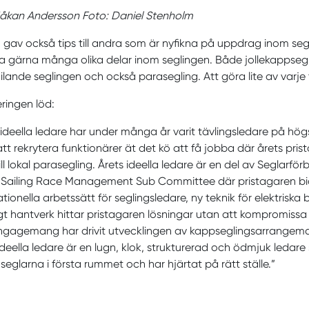
Håkan Andersson Foto: Daniel Stenholm
gav också tips till andra som är nyfikna på uppdrag inom seg
a gärna många olika delar inom seglingen. Både jollekappsegl
ilande seglingen och också parasegling. Att göra lite av varje 
ringen löd:
 ideella ledare har under många år varit tävlingsledare på hög
att rekrytera funktionärer ät det kö att få jobba där årets pris
ill lokal parasegling. Årets ideella ledare är en del av Segla
Sailing Race Management Sub Committee där pristagaren bidra
ationella arbetssätt för seglingsledare, ny teknik för elektris
igt hantverk hittar pristagaren lösningar utan att kompromissa
ngagemang har drivit utvecklingen av kappseglingsarrangeman
ideella ledare är en lugn, klok, strukturerad och ödmjuk ledare
 seglarna i första rummet och har hjärtat på rätt ställe.”