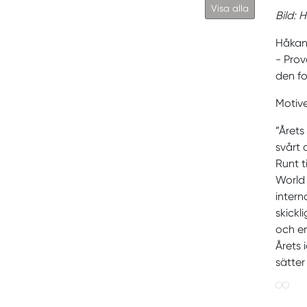
Visa alla
Bild: 
Håkan 
- Prov
den fo
Motive
”Årets
svårt 
Runt t
World 
intern
skickl
och e
Årets 
sätter