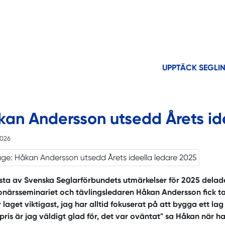
UPPTÄCK SEGLI
kan Andersson utsedd Årets id
2026
sta av Svenska Seglarförbundets utmärkelser för 2025 delade
onärsseminariet och tävlingsledaren Håkan Andersson fick ta
 laget viktigast, jag har alltid fokuserat på att bygga ett la
pris är jag väldigt glad för, det var oväntat" sa Håkan när h