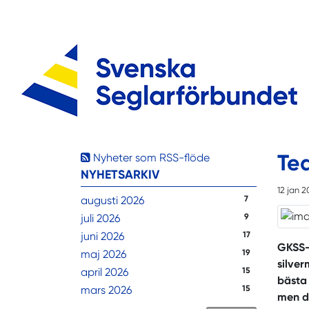
Te
Nyheter som RSS-flöde
NYHETSARKIV
12 jan 
augusti 2026
7
juli 2026
9
juni 2026
17
GKSS-
maj 2026
19
silver
april 2026
15
bästa
mars 2026
15
men dä