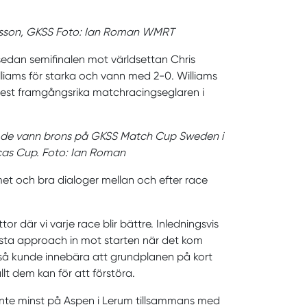
arlsson, GKSS Foto: Ian Roman WMRT
edan semifinalen mot världsettan Chris
lliams för starka och vann med 2-0. Williams
mest framgångsrika matchracingseglaren i
 då de vann brons på GKSS Match Cup Sweden i
cas Cup. Foto: Ian Roman
met och bra dialoger mellan och efter race
tor där vi varje race blir bättre. Inledningsvis
 sista approach in mot starten när det kom
kså kunde innebära att grundplanen på kort
t dem kan för att förstöra.
inte minst på Aspen i Lerum tillsammans med