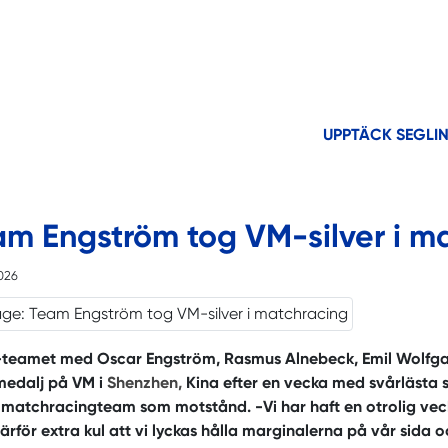
UPPTÄCK SEGLI
am Engström tog VM-silver i m
2026
teamet med Oscar Engström, Rasmus Alnebeck, Emil Wolfgan
medalj på VM i
Shenzhen,
Kina efter en vecka med svårlästa sk
 matchracingteam som motstånd. -Vi har haft en otrolig vec
rför extra kul att vi lyckas hålla marginalerna på vår sida 