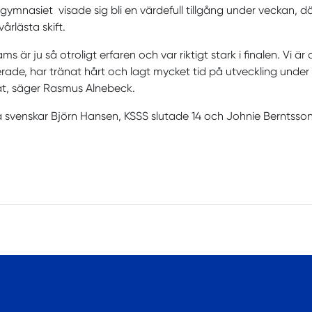
gymnasiet visade sig bli en värdefull tillgång under veckan, d
årlästa skift.
ams är ju så otroligt erfaren och var riktigt stark i finalen. Vi är
rade, har tränat hårt och lagt mycket tid på utveckling under 
at, säger Rasmus Alnebeck.
 svenskar Björn Hansen, KSSS slutade 14 och Johnie Berntsson,