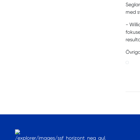
Seglar
med sv
- Willi
fokuse
result
Övriga