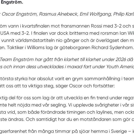
 Engström.
v: Oscar Engström, Rasmus Alnebeck, Emil Wolfgang, Philip K
öm vann i kvartsfinalen mot fransmannen Rossi med 3-2 och s
 USA med 3-2. I finalen var dock britterna med rorsman Ian Wi
 vunnit världsmästartiteln nio gånger och är överlägset den 
ien. Taktiker i Williams lag är göteborgaren Richard Sydenham.
: Team Engström har gått från klarhet till klarhet under 2026
s och innan dess utvecklades i maxad fart under Youth Ameri
största styrka har absolut varit en grym sammanhållning i tea
tt oss att ta viktiga steg, säger Oscar och fortsätter:
iktig del för oss som lag är att utveckla en fin trend under regat
 inte helt nöjda med vår segling. Vi upplevde svårigheter i vår
sta vrid, som både förändrade timingen och laylines, men oc
ste ändras. Och samtidigt har du en motståndaren som gör all
gserfarenhet från många timmar på sjöar hemma i Sverige – 