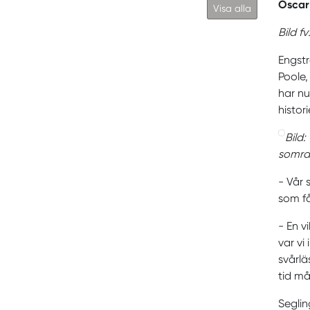
Oscar
Visa alla
Bild f
Engstr
Poole,
har nu
histor
Bild
somra
- Vår 
som få
- En v
var vi
svårlä
tid må
Seglin