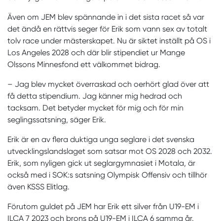
Även om JEM blev spännande in i det sista racet så var
det ändå en rättvis seger för Erik som vann sex av totalt
tolv race under mästerskapet. Nu är siktet inställt på OS i
Los Angeles 2028 och där blir stipendiet ur Mange
Olssons Minnesfond ett välkommet bidrag.
– Jag blev mycket överraskad och oerhört glad över att
få detta stipendium. Jag känner mig hedrad och
tacksam. Det betyder mycket för mig och för min
seglingssatsning, säger Erik.
Erik är en av flera duktiga unga seglare i det svenska
utvecklingslandslaget som satsar mot OS 2028 och 2032.
Erik, som nyligen gick ut seglargymnasiet i Motala, är
också med i SOK:s satsning Olympisk Offensiv och tillhör
även KSSS Elitlag.
Förutom guldet på JEM har Erik ett silver från U19-EM i
ILCA 7 2023 och brons på U19-EM i ILCA 6 samma år.