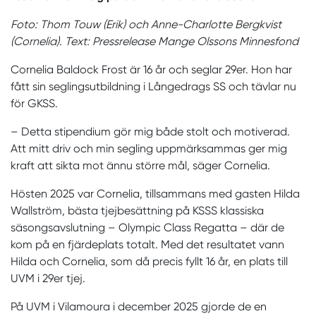
Foto: Thom Touw (Erik) och Anne-Charlotte Bergkvist
(Cornelia). Text: Pressrelease Mange Olssons Minnesfond
Cornelia Baldock Frost är 16 år och seglar 29er. Hon har
fått sin seglingsutbildning i Långedrags SS och tävlar nu
för GKSS.
– Detta stipendium gör mig både stolt och motiverad.
Att mitt driv och min segling uppmärksammas ger mig
kraft att sikta mot ännu större mål, säger Cornelia.
Hösten 2025 var Cornelia, tillsammans med gasten Hilda
Wallström, bästa tjejbesättning på KSSS klassiska
säsongsavslutning – Olympic Class Regatta – där de
kom på en fjärdeplats totalt. Med det resultatet vann
Hilda och Cornelia, som då precis fyllt 16 år, en plats till
UVM i 29er tjej.
På UVM i Vilamoura i december 2025 gjorde de en