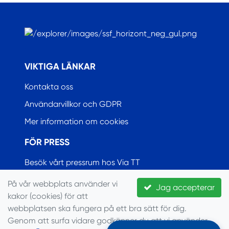
.
VIKTIGA LÄNKAR
Kontakta oss
Användarvillkor och GDPR
Mer information om cookies
FÖR PRESS
Besök vårt pressrum hos Via TT
På vår webbplats använder vi
Jag accepterar
kakor (cookies) för att
© Seglarförbundet, 2022
webbplatsen ska fungera på ett bra sätt för dig.
Genom att surfa vidare godkänner du att vi använder