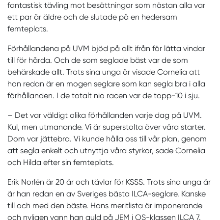
fantastisk tävling mot besättningar som nästan alla var
ett par år äldre och de slutade på en hedersam
femteplats.
Förhållandena på UVM bjöd på allt ifrån för lätta vindar
till för hårda. Och de som seglade bäst var de som
behärskade allt. Trots sina unga år visade Cornelia att
hon redan är en mogen seglare som kan segla bra i alla
förhållanden. I de totalt nio racen var de topp-10 i sju.
– Det var väldigt olika förhållanden varje dag på UVM.
Kul, men utmanande. Vi är superstolta över våra starter.
Dom var jättebra. Vi kunde hålla oss till vår plan, genom
att segla enkelt och utnyttja våra styrkor, sade Cornelia
och Hilda efter sin femteplats.
Erik Norlén är 20 år och tävlar för KSSS. Trots sina unga år
är han redan en av Sveriges bästa ILCA-seglare. Kanske
till och med den bäste. Hans meritlista är imponerande
och nyligen vann han guld på JEM i OS-klassen ILCA 7.