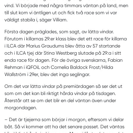
vind. Vi började med några timmars väntan på land, men
till slut kom vi äntligen ut och fick två race som vi var
väldigt stabila i, säger Villiam.
Första dagen präglades, som sagt, av lätta vindar.
Förutom i killarnas 29:er klass blev det ett race för killarna
i ILCA där Marius Graudums blev åtta av 57 startande
och i ILCA tjej där Stina Westberg slutade på 29:a i sitt
enda race för dagen. För de övriga svenskarna, Fabian
Rehman i iQFOiL och Cornelia Baldock Frost/Hilda
Wallström i 29er, blev det inga seglingar.
Om det var lätta vindar på premiärdagen så ser det ut
som om det kan bli riktigt hårda vindar på tisdagen.
Återstår att se om det blir en del väntan även under
morgondagen.
– Det är tjejerna som börjar i morgon, eftersom vi delar
båt. Så vi kommer att ha det senare passet. Det väntas