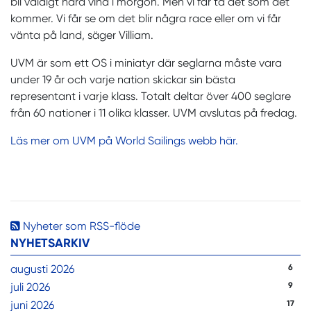
bli väldigt hård vind i morgon. Men vi får ta det som det
kommer. Vi får se om det blir några race eller om vi får
vänta på land, säger Villiam.
UVM är som ett OS i miniatyr där seglarna måste vara
under 19 år och varje nation skickar sin bästa
representant i varje klass. Totalt deltar över 400 seglare
från 60 nationer i 11 olika klasser. UVM avslutas på fredag.
Läs mer om UVM på World Sailings webb här.
Nyheter som RSS-flöde
NYHETSARKIV
augusti 2026
6
juli 2026
9
juni 2026
17