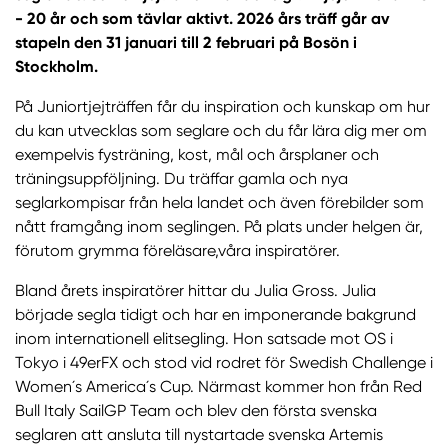
- 20 år och som tävlar aktivt. 2026 års träff går av
stapeln den 31 januari till 2 februari på Bosön i
Stockholm.
På Juniortjejträffen får du inspiration och kunskap om hur
du kan utvecklas som seglare och du får lära dig mer om
exempelvis fysträning, kost, mål och årsplaner och
träningsuppföljning. Du träffar gamla och nya
seglarkompisar från hela landet och även förebilder som
nått framgång inom seglingen. På plats under helgen är,
förutom grymma föreläsare,
våra inspiratörer.
Bland årets inspiratörer hittar du Julia Gross. Julia
började segla tidigt och har en imponerande bakgrund
inom internationell elitsegling. Hon satsade mot OS i
Tokyo i 49erFX och stod vid rodret för Swedish Challenge i
Women´s America´s Cup. Närmast kommer hon från Red
Bull Italy SailGP Team och blev den första svenska
seglaren att ansluta till nystartade svenska Artemis