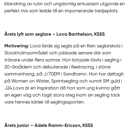
blandning av rutin och ungdomlig entusiasm utgjorde en
perfekt mix som ledde till en imponerande tredjeplats.
Årets lyft som seglare – Lova Barthelson, KSSS
Motivering:
Lova lärde sig segla på en liten seglarskola i
Stockholmsområdet och jobbade senare där som
tränare under flera somrar. Hon började tävla i segling i
20-årsåldern och debuterade i fleetracing, i större
sammanhang, på J/70EM i Sandhamn. Hon har deltagit
på Women on Water, Sprintsegling och vunnit SM guld i
J24.Lova är en inspiration då hon som ung kvinna gått
sin egen väg och tagit stora steg inom sin segling tack
vare hennes kärlek till seglingssporten.
Årets junior – Adele Ramm-Ericson, KSSS