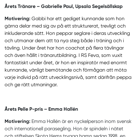
Årets Tränare – Gabrielle Paul, Upsala Segelsällskap
Motivering:
Gabbi har ett gediget kunnande som hon
gärna delar med sig av på ett strukturerat, trevligt och
inkluderande sätt. Hon peppar seglare i deras utveckling
och utmanar dem att ta nya steg både i träning och i
tävling. Under året har hon coachat på flera tävlingar
och även hållit i tränarutbildning. I RS Feva, som vuxit
fantastiskt under året, är hon en inspiratör med enormt
kunnande, vänligt bemötande och förmågan att möta
varje individ på rätt utvecklingsnivå, samt därifrån peppa
och ge rätt utmaningar.
Årets Pelle P-pris – Emma Hallén
Motivering:
Emma Hallén är en nyckelperson inom svensk
och internationell parasegling. Hon är spindeln i nätet
och stiftelsen Skota Hems trygga hamn sedan 1998, en