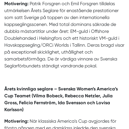
Motivering:
Patrik Forsgren och Emil Forsgren tilldelas
utmärkelsen Årets Seglare för enastående prestationer
som satt Sverige på toppen av den internationella
kappseglingsscenen. Med total dominans säkrade de
dubbla mästartitlar under året: EM-guld i Offshore
Doublehanded i Helsingfors och ett historiskt VM-guld i
Havskappsegling/ORCi Worlds i Tallinn. Deras bragd visar
på exceptionell skicklighet, uthållighet och
samarbetsförmåga. De är värdiga vinnare av Svenska
Seglarförbundets ständigt vandrande pokal.
Årets kvinnliga seglare – Svenska Women’s America’s
Cup Teamet
(Vilma Bobeck, Rebecca Netzler, Julia
Gross, Felicia Fernström, Ida Svensson och Lovisa
Karlsson)
Motivering:
När klassiska America's Cup avgjordes för
första gången med en damklass inledde den svenska