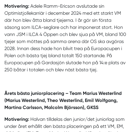
Motivering:
Adele Ramm-Ericson avslutade sin
Optimistjollekarriär i december 2024 med ett starkt VM
där hon blev åtta bland tjejerna. I år gör sin första
säsong som ILCA-seglare och har imponerat stort. Hon
vann JSM i ILCA 4 Öppen och blev sjua på VM, bland 100
tjejer som möttes på samma arena där OS ska avgöras
2028. Innan dess hade hon blivit trea på Europacupen i
Polen och bästa tjej bland totalt 150 startande. På
Europacupen på Gardasjön slutade hon på 14:e plats av
250 båtar i totalen och blev näst bästa tjej.
Årets bästa juniorplacering – Team Marius Westerlind
(Marius Westerlind, Theo Westerlind, Emil Wolfgang,
Martina Carlsson, Malcolm Björsson), GKSS
Motivering:
Halvan tilldelas den junior/det juniorlag som
under året erhållit den bästa placeringen på ett VM, EM,