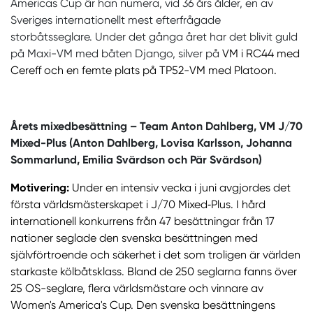
Americas Cup är han numera, vid 36 års ålder, en av
Sveriges internationellt mest efterfrågade
storbåtsseglare. Under det gånga året har det blivit guld
på Maxi-VM med båten Django, silver på
VM i RC44 med
Cereff och en femte plats på TP52-VM med Platoon.
Årets mixedbesättning – Team Anton Dahlberg, VM J/70
Mixed-Plus (Anton Dahlberg, Lovisa Karlsson, Johanna
Sommarlund, Emilia Svärdson och Pär Svärdson)
Motivering:
Under en intensiv vecka i juni avgjordes det
första världsmästerskapet i J/70 Mixed‑Plus. I hård
internationell konkurrens från 47 besättningar från 17
nationer seglade den svenska besättningen med
självförtroende och säkerhet i det som troligen är världen
starkaste kölbåtsklass. Bland de 250 seglarna fanns över
25 OS-seglare, flera världsmästare och vinnare av
Women's America's Cup. Den svenska besättningens