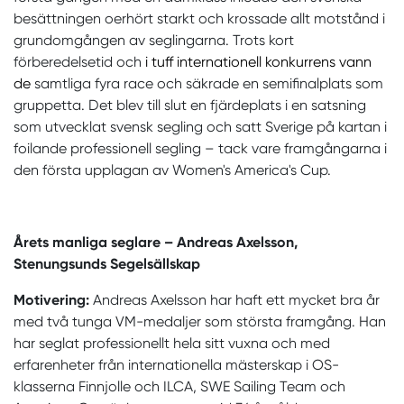
besättningen oerhört starkt och krossade allt motstånd i
grundomgången av seglingarna. Trots kort
förberedelsetid och
i tuff internationell konkurrens vann
de
samtliga fyra race och säkrade en semifinalplats som
gruppetta. Det blev till slut en fjärdeplats i en satsning
som utvecklat svensk segling och satt Sverige på kartan i
foilande professionell segling – tack vare framgångarna i
den första upplagan av Women's America's Cup.
Årets manliga seglare – Andreas Axelsson,
Stenungsunds Segelsällskap
Motivering:
Andreas Axelsson har haft ett mycket bra år
med två tunga VM-medaljer som största framgång. Han
har seglat professionellt hela sitt vuxna och med
erfarenheter från internationella mästerskap i OS-
klasserna Finnjolle och ILCA, SWE Sailing Team och