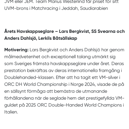
JVM eller JEM. Team Marius Westerlind får priset för sitt
UVM-brons i Matchracing i Jeddah, Saudiarabien
Årets Havskappseglare – Lars Bergkvist, SS Svearna och
Anders Dahlsjö, Lerkils Båtsällskap
Motivering:
Lars Bergkvist och Anders Dahlsjö har genom
målmedvetenhet och exceptionell talang utmärkt sig
som Sveriges främsta havskappseglare under året. Deras
prestation bekräftas av deras internationella framgång i
Doublehanded-klassen. Efter att ha tagit ett VM-silver i
ORC DH World Championship i Norge 2024, visade de på
en sällsynt förmåga att bemästra de utmanande
förhållandena när de seglade hem det prestigefyllda VM-
guldet på 2025 ORC Double-Handed World Champions i
Italien.