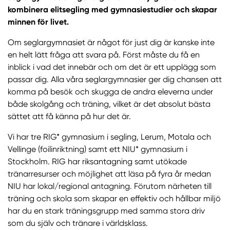
kombinera elitsegling med gymnasiestudier och skapar
minnen för livet.
Om seglargymnasiet är något för just dig är kanske inte
en helt lätt fråga att svara på. Först måste du få en
inblick i vad det innebär och om det är ett upplägg som
passar dig. Alla våra seglargymnasier ger dig chansen att
komma på besök och skugga de andra eleverna under
både skolgång och träning, vilket är det absolut bästa
sättet att få känna på hur det är.
Vi har tre RIG* gymnasium i segling, Lerum, Motala och
Vellinge (foilinriktning) samt ett NIU* gymnasium i
Stockholm. RIG har riksantagning samt utökade
tränarresurser och möjlighet att läsa på fyra år medan
NIU har lokal/regional antagning. Förutom närheten till
träning och skola som skapar en effektiv och hållbar miljö
har du en stark träningsgrupp med samma stora driv
som du själv och tränare i världsklass.