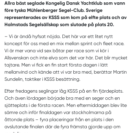
Allra bäst seglade Kongelig Dansk Yachtklub som vann
före tyska Mühlenberger Segel-Club. Sverige
representerades av KSSS som kom på elfte plats och av
Halmstads Segelsällskap som slutade på plats 20.
– Vi är ändå hyfsat nöjda. Det här var ett litet nytt
koncept för oss med en mix mellan sprint och fleet race.
Vi är mer vana vid sex båtar per race som vi kör i
Allsvenskan och inte elva som det var här. Det blir mycket
tajtare. Men vi fick en fin start första dagen i lätt
mellanvind och kände att vi var bra med, berättar Martin
Sundelin, taktiker i KSSS besättning.
Efter fredagens seglingar låg KSSS på en fin fjärdeplats.
Och även lördagen började bra med en seger och en
sjätteplats i de första racen. Men eftermiddagen blev lite
sämre och inför finaldagen var stockholmarna på
åttonde plats – fyra placeringar från en plats i den
avslutande finalen där de fyra främsta gjorde upp om