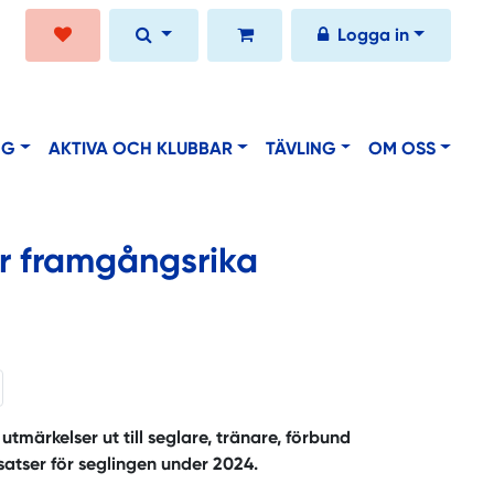
Logga in
NG
AKTIVA OCH KLUBBAR
TÄVLING
OM OSS
 framgångsrika
tmärkelser ut till seglare, tränare, förbund
satser för seglingen under 2024.