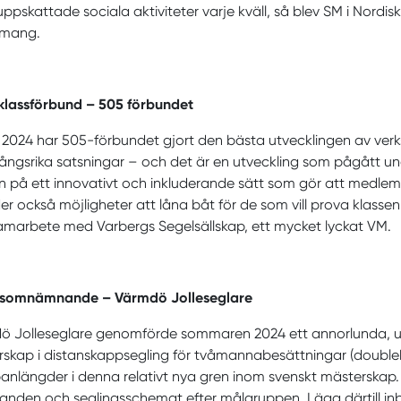
ppskattade sociala aktiviteter varje kväll, så blev SM i Nordi
mang.
 klassförbund – 505 förbundet
 2024 har 505-förbundet gjort den bästa utvecklingen av v
ngsrika satsningar – och det är en utveckling som pågått un
n på ett innovativt och inkluderande sätt som gör att medle
er också möjligheter att låna båt för de som vill prova klas
samarbete med Varbergs Segelsällskap, ett mycket lyckat VM.
somnämnande – Värmdö Jolleseglare
ö Jolleseglare genomförde sommaren 2024 ett annorlunda, up
skap i distanskappsegling för tvåmannabesättningar (doubleha
banlängder i denna relativt nya gren inom svenskt mästerska
landen och seglingsschemat efter målgruppen. Lägg därtill i