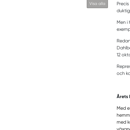
Precis
Visa alla
duktig
Men i 
exempe
Redan 
Dahlbe
12 okt
Repres
och ko
Årets
Med en
hemmav
med k
växand