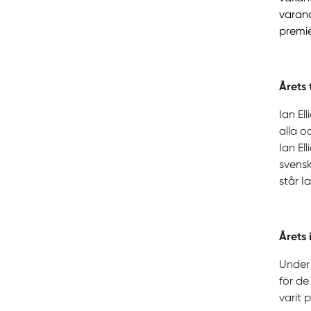
varand
premie
Årets 
Ian El
alla o
Ian El
svensk
står Ia
Årets 
Under 
för de
varit 