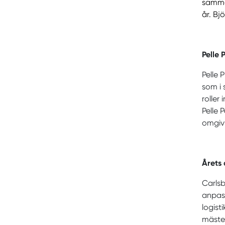
samma
år. B
Pelle 
Pelle 
som i s
roller
Pelle 
omgiv
Årets 
Carlsb
anpass
logist
mäster