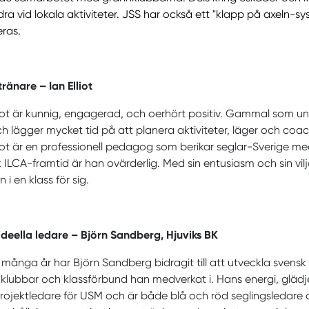
ra vid lokala aktiviteter. JSS har också ett "klapp på axeln-sys
ras.
tränare – Ian Elliot
liot är kunnig, engagerad, och oerhört positiv. Gammal som ung, n
ch lägger mycket tid på att planera aktiviteter, läger och coa
liot är en professionell pedagog som berikar seglar-Sverige med
 ILCA-framtid är han ovärderlig. Med sin entusiasm och sin vilja
n i en klass för sig.
ideella ledare – Björn Sandberg, Hjuviks BK
många år har Björn Sandberg bidragit till att utveckla svens
 klubbar och klassförbund han medverkat i. Hans energi, gläd
projektledare för USM och är både blå och röd seglingsledare