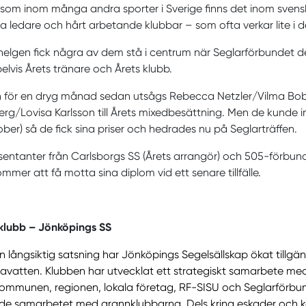
 som inom många andra sporter i Sverige finns det inom svensk
a ledare och hårt arbetande klubbar – som ofta verkar lite i d
helgen fick några av dem stå i centrum när Seglarförbundet d
lvis Årets tränare och Årets klubb.
för en dryg månad sedan utsågs Rebecca Netzler/Vilma Bobec
rg/Lovisa Karlsson till Årets mixedbesättning. Men de kunde in
ober) så de fick sina priser och hedrades nu på Seglarträffen.
entanter från Carlsborgs SS (Årets arrangör) och 505-förbunde
mmer att få motta sina diplom vid ett senare tillfälle.
 klubb – Jönköpings SS
 långsiktig satsning har Jönköpings Segelsällskap ökat tillgäng
atten. Klubben har utvecklat ett strategiskt samarbete med p
ommunen, regionen, lokala företag, RF-SISU och Seglarförbu
e samarbetet med grannklubbarna. Dels kring eskader och kap