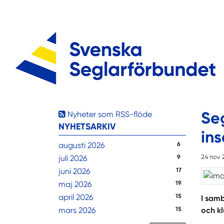
Se
Nyheter som RSS-flöde
NYHETSARKIV
ins
augusti 2026
6
24 nov 
juli 2026
9
juni 2026
17
maj 2026
19
april 2026
15
I samb
mars 2026
15
och kl