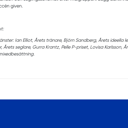
ccén given.
t:
änster: Ian Elliot, Årets tränare, Björn Sandberg, Årets ideell
r, Årets seglare, Gurra Krantz, Pelle P-priset, Lovisa Karlsson
mixedbesättning.