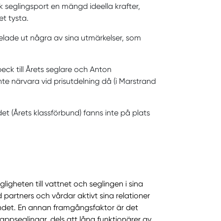
 seglingsport en mängd ideella krafter,
et tysta.
elade ut några av sina utmärkelser, som
k till Årets seglare och Anton
te närvara vid prisutdelning då (i Marstrand
t (Årets klassförbund) fanns inte på plats
ligheten till vattnet och seglingen i sina
artners och vårdar aktivt sina relationer
ndet. En annan framgångsfaktor är det
pseglingar, dels att låna funktionärer av