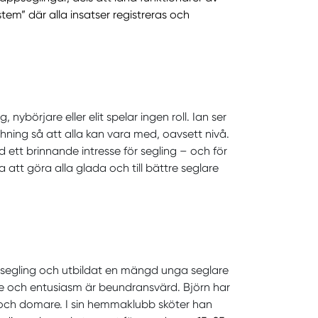
tem” där alla insatser registreras och
ybörjare eller elit spelar ingen roll. Ian ser
chning så att alla kan vara med, oavsett nivå.
 ett brinnande intresse för segling – och för
 att göra alla glada och till bättre seglare
k segling och utbildat en mängd unga seglare
je och entusiasm är beundransvärd. Björn har
 och domare. I sin hemmaklubb sköter han