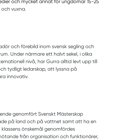
edier och mycket annat för ungdomar 15-25
 och vuxna.
ssadör och förebild inom svensk segling och
rum. Under närmare ett halvt sekel, i olika
nationell nivå, har Gurra alltid levt upp till
h tydligt ledarskap, att lyssna på
a innovativ.
astående genomfört Svenskt Mästerskap
åde på land och på vattnet samt att ha en
och klassens önskemål genomfördes
emötande från organisation och funktionärer,