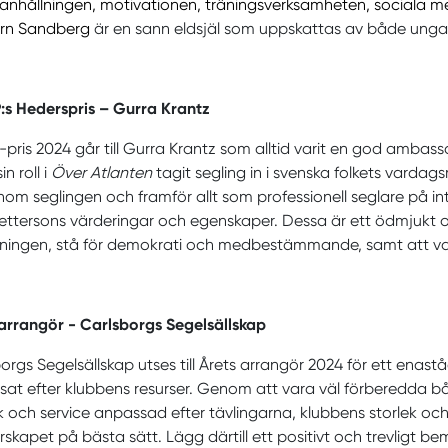
nhållningen, motivationen, träningsverksamheten, sociala m
jörn Sandberg
är en sann eldsjäl som uppskattas av både unga
P:s Hederspris – Gurra Krantz
P-pris 2024 går till Gurra Krantz som alltid varit en god amba
in roll i
Över Atlanten
tagit segling in i svenska folkets vardags
 inom seglingen och framför allt som professionell seglare på inter
Pettersons värderingar och egenskaper. Dessa är ett ödmjukt oc
ningen, stå för demokrati och medbestämmande, samt att var
arrangör - Carlsborgs Segelsällskap
orgs Segelsällskap utses till Årets arrangör 2024 för ett en
at efter klubbens resurser. Genom att vara väl förberedda b
ik och service anpassad efter tävlingarna, klubbens storlek 
skapet på bästa sätt. Lägg därtill ett positivt och trevligt b