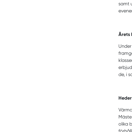
samt u
evene
Årets
Under
framgå
klasse
erbjud
de, i 
Heder
Värmd
Mäster
olika 
förhål