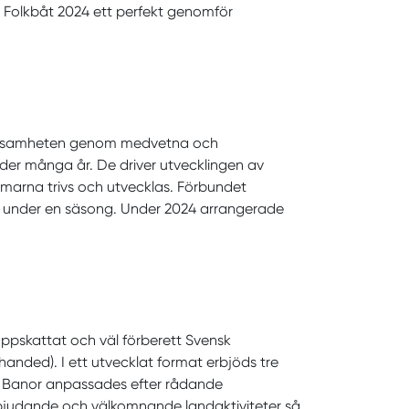
sk Folkbåt 2024 ett perfekt genomför
erksamheten genom medvetna och
der många år. De driver utvecklingen av
mmarna trivs och utvecklas. Förbundet
sen under en säsong. Under 2024 arrangerade
pskattat och väl förberett Svensk
nded). I ett utvecklat format erbjöds tre
p. Banor anpassades efter rådande
nbjudande och välkomnande landaktiviteter så