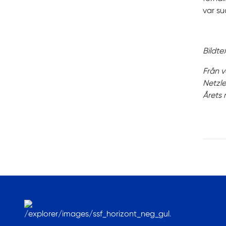
var su
Bildtex
Från v
Netzle
Årets 
.