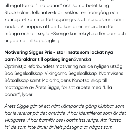
till regattorna. ”Lilla banan” och samarbetet kring
Stockholms Jollenätverk är tveklöst en framgång och
konceptet kommer förhoppningsvis att spridas runt om i
landet. Vi hoppas att detta kan bli en inspiration för
många och att seglar-Sverige kan rekrytera fler barn och
ungdomar till kappsegling.
Motivering Sigges Pris - stor insats som lockat nya
barn/föräldrar till
optiseglingen
Svenska
Optimistjolleförbundets motivering när de nyligen utsåg
Boo Segelsällskap, Vikingarna Segelsällskap, Kvarnvikens
Båtsällskap samt Mälarhöjdens Kanotsällskap till
mottagare av Årets Sigge, för sitt arbete med ”Lilla
banan”, lyder:
Årets Sigge går till ett hårt kämpande gäng klubbar som
har levererat på det område vi har identifierat som är det
viktigaste vi har framför oss i optimistsverige. Att ”kasta
in” de som inte ännu är helt påstigna är något som