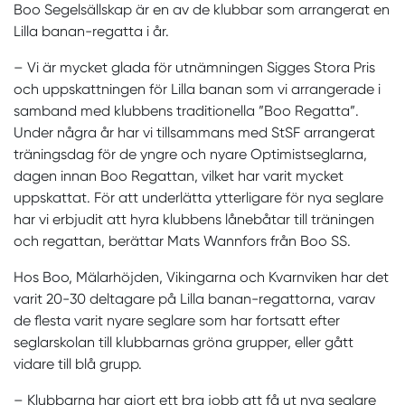
Boo Segelsällskap är en av de klubbar som arrangerat en
Lilla banan-regatta i år.
– Vi är mycket glada för utnämningen Sigges Stora Pris
och uppskattningen för Lilla banan som vi arrangerade i
samband med klubbens traditionella ”Boo Regatta”.
Under några år har vi tillsammans med StSF arrangerat
träningsdag för de yngre och nyare Optimistseglarna,
dagen innan Boo Regattan, vilket har varit mycket
uppskattat. För att underlätta ytterligare för nya seglare
har vi erbjudit att hyra klubbens lånebåtar till träningen
och regattan, berättar Mats Wannfors från Boo SS.
Hos Boo, Mälarhöjden, Vikingarna och Kvarnviken har det
varit 20-30 deltagare på Lilla banan-regattorna, varav
de flesta varit nyare seglare som har fortsatt efter
seglarskolan till klubbarnas gröna grupper, eller gått
vidare till blå grupp.
– Klubbarna har gjort ett bra jobb att få ut nya seglare