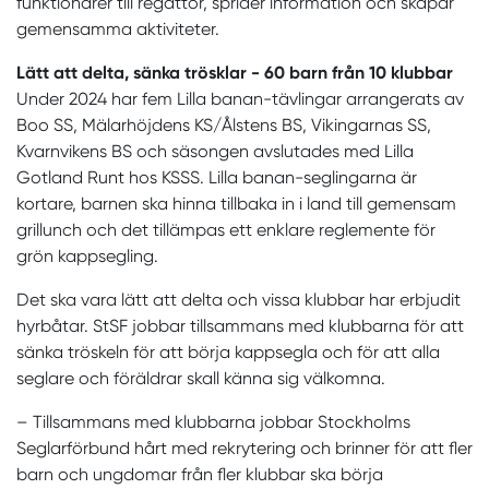
funktionärer till regattor, sprider information och skapar
gemensamma aktiviteter.
Lätt att delta, sänka trösklar - 60 barn från 10 klubbar
Under 2024 har fem Lilla banan-tävlingar arrangerats av
Boo SS, Mälarhöjdens KS/Ålstens BS, Vikingarnas SS,
Kvarnvikens BS och säsongen avslutades med Lilla
Gotland Runt hos KSSS. Lilla banan-seglingarna är
kortare, barnen ska hinna tillbaka in i land till gemensam
grillunch och det tillämpas ett enklare reglemente för
grön kappsegling.
Det ska vara lätt att delta och vissa klubbar har erbjudit
hyrbåtar. StSF jobbar tillsammans med klubbarna för att
sänka tröskeln för att börja kappsegla och för att alla
seglare och föräldrar skall känna sig välkomna.
– Tillsammans med klubbarna jobbar Stockholms
Seglarförbund hårt med rekrytering och brinner för att fler
barn och ungdomar från fler klubbar ska börja