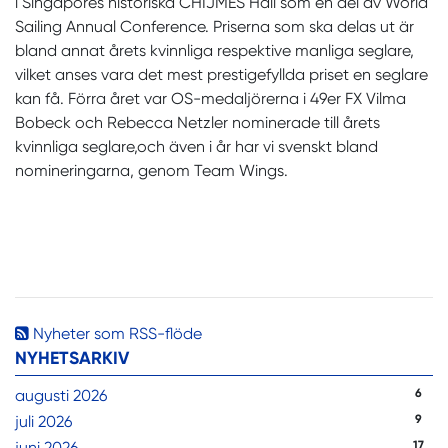
i Singapores historiska CHIJMES Hall som en del av World
Sailing Annual Conference. Priserna som ska delas ut är
bland annat årets kvinnliga respektive manliga seglare,
vilket anses vara det mest prestigefyllda priset en seglare
kan få. Förra året var OS-medaljörerna i 49er FX Vilma
Bobeck och Rebecca Netzler nominerade till årets
kvinnliga seglare,och även i år har vi svenskt bland
nomineringarna, genom Team Wings.
Nyheter som RSS-flöde
NYHETSARKIV
augusti 2026
6
juli 2026
9
juni 2026
17