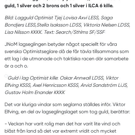
guld, 1 silver och 2 brons och 1 silver i ILCA 6 kille.
Bild: Lagguld Optimist Tjej Lovisa Axvi LESS, Saga
Bondjers LESS,Stella Isaksson LDSS, Viktoria Nielsen LDSS,
Lisa Nilsson KKKK. Text: Search/Sthlms SF/SSF
JNoM lagseglingen betyder något speciellt för våra
svenska Optimistseglare då de får tävla tillsammans som
ett lag i de utmanade och taktiska racen där samarbete
är a och o.
Guld i lag Optimist kille
:
Oskar Annwall LDSS, Viktor
Elfving KSSS, Axel Henricsson KSSS, Arvid Sandström LiJS,
Gustav Holm Enander KKKK
Det var kluriga vindar som seglarna ställdes inför. Viktor
Elfving, en del av lagseglingslaget som tog guld, berättar:
- Veckan har varit rolig men det har varit lite vind och
blåst från land så det var extremt vridit och mycket