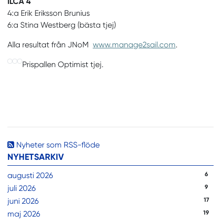
ILCA 4
4:a Erik Eriksson Brunius
6:a Stina Westberg (bästa tjej)
Alla resultat från JNoM
www.manage2sail.com
.
Prispallen Optimist tjej.
Nyheter som RSS-flöde
NYHETSARKIV
augusti 2026
6
juli 2026
9
juni 2026
17
maj 2026
19