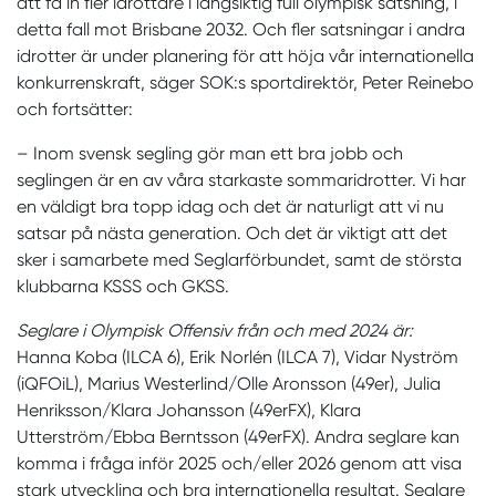
att få in fler idrottare i långsiktig full olympisk satsning, i
detta fall mot Brisbane 2032. Och fler satsningar i andra
idrotter är under planering för att höja vår internationella
konkurrenskraft, säger SOK:s sportdirektör, Peter Reinebo
och fortsätter:
– Inom svensk segling gör man ett bra jobb och
seglingen är en av våra starkaste sommaridrotter. Vi har
en väldigt bra topp idag och det är naturligt att vi nu
satsar på nästa generation. Och det är viktigt att det
sker i samarbete med Seglarförbundet, samt de största
klubbarna KSSS och GKSS.
Seglare i Olympisk Offensiv från och med 2024 är:
Hanna Koba (ILCA 6), Erik Norlén (ILCA 7), Vidar Nyström
(iQFOiL), Marius Westerlind/Olle Aronsson (49er), Julia
Henriksson/Klara Johansson (49erFX), Klara
Utterström/Ebba Berntsson (49erFX). Andra seglare kan
komma i fråga inför 2025 och/eller 2026 genom att visa
stark utveckling och bra internationella resultat. Seglare