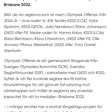
Brisbane 2032.
Bild: de nio seglarna som är med i Olympisk Offensiv från
2024 är - övre raden fv: Erik Norlén,KSSS ILCA7, Vidar
Nyström, KSSS iQFOiL, Julia Henriksson/Klara Johansson,
GKSS 49er FX. Nedre raden fv: Hanna Koba, KSSS ILCA6,
Ebba Berntsson/Klara Utterström, GKSS 49er FX, Olle
Aronsso/Marius Westerlind, GKSS 49er. Foto Daniel
Stenholm
Olympisk Offensiv
är ett gemensamt åtagande från
Sveriges Olympiska Kommitté (SOK), Svenska
Seglarförbundet (SSF), i samarbete med GKSS och KSSS.
Syftet är att fler lovande seglare ska få bättre
förutsättningar för att göra en full satsning mot
världstoppen och målet är seglarna ska utveckla
kapacitet för att ta medaljer i Brisbane 2032.
– I många idrotter har vi startat långsiktiga projekt för