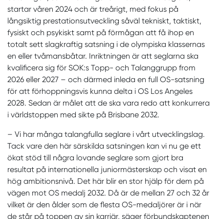
startar våren 2024 och är treårigt, med fokus på
långsiktig prestationsutveckling såväl tekniskt, taktiskt,
fysiskt och psykiskt samt på förmågan att få ihop en
totalt sett slagkraftig satsning i de olympiska klassernas
en eller tvåmansbåtar. Inriktningen är att seglarna ska
kvalificera sig för SOK:s Topp- och Talanggrupp from
2026 eller 2027 – och därmed inleda en full OS-satsning
för att förhoppningsvis kunna delta i OS Los Angeles
2028. Sedan är målet att de ska vara redo att konkurrera
i världstoppen med sikte på Brisbane 2032.
– Vi har många talangfulla seglare i vårt utvecklingslag.
Tack vare den här särskilda satsningen kan vi nu ge ett
ökat stöd till några lovande seglare som gjort bra
resultat på internationella juniormästerskap och visat en
hög ambitionsnivå. Det här blir en stor hjälp för dem på
vägen mot OS medalj 2032. Då är de mellan 27 och 32 år
vilket är den ålder som de flesta OS-medaljörer är i när
de står på toppen av sin karriär, säger förbundskaptenen