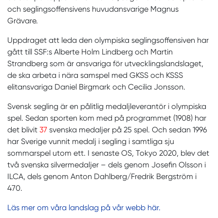
och seglingsoffensivens huvudansvarige Magnus
Grävare.
Uppdraget att leda den olympiska seglingsoffensiven har
gått till SSF:s Alberte Holm Lindberg och Martin
Strandberg som är ansvariga för utvecklingslandslaget,
de ska arbeta i nära samspel med GKSS och KSSS
elitansvariga Daniel Birgmark och Cecilia Jonsson.
Svensk segling är en pålitlig medaljleverantör i olympiska
spel. Sedan sporten kom med på programmet (1908) har
det blivit
37
svenska medaljer på 25 spel. Och sedan 1996
har Sverige vunnit medalj i segling i samtliga sju
sommarspel utom ett. I senaste OS, Tokyo 2020, blev det
två svenska silvermedaljer – dels genom Josefin Olsson i
ILCA, dels genom Anton Dahlberg/Fredrik Bergström i
470.
Läs mer om våra landslag på vår webb här.