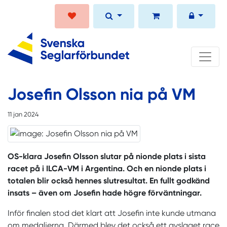
Josefin Olsson nia på VM
11 jan 2024
OS-klara Josefin Olsson slutar på nionde plats i sista
racet på i ILCA-VM i Argentina. Och en nionde plats i
totalen blir också hennes slutresultat. En fullt godkänd
insats – även om Josefin hade högre förväntningar.
Inför finalen stod det klart att Josefin inte kunde utmana
om medaljerna. Därmed blev det också ett avslaget race