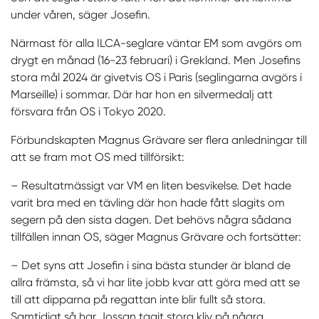
under våren, säger Josefin.
Närmast för alla ILCA-seglare väntar EM som avgörs om
drygt en månad (16-23 februari) i Grekland. Men Josefins
stora mål 2024 är givetvis OS i Paris (seglingarna avgörs i
Marseille) i sommar. Där har hon en silvermedalj att
försvara från OS i Tokyo 2020.
Förbundskapten Magnus Grävare ser flera anledningar till
att se fram mot OS med tillförsikt:
–
Resultatmässigt var VM en liten besvikelse. Det hade
varit bra med en tävling där hon hade fått slagits om
segern på den sista dagen. Det behövs några sådana
tillfällen innan OS, säger Magnus Grävare och fortsätter:
– Det syns att Josefin i sina bästa stunder är bland de
allra främsta, så vi har lite jobb kvar att göra med att se
till att dipparna på regattan inte blir fullt så stora.
Samtidigt så har Jossan tagit stora kliv på några