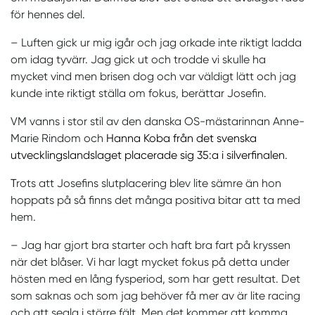
för hennes del.
– Luften gick ur mig igår och jag orkade inte riktigt ladda
om idag tyvärr. Jag gick ut och trodde vi skulle ha
mycket vind men brisen dog och var väldigt lätt och jag
kunde inte riktigt ställa om fokus, berättar Josefin.
VM vanns i stor stil av den danska OS-mästarinnan Anne-
Marie Rindom och
Hanna Koba från det svenska
utvecklingslandslaget placerade sig 35:a i silverfinalen
.
T
rots att Josefins slutplacering blev lite sämre än hon
hoppats på så finns det många positiva bitar att ta med
hem.
– Jag har gjort bra starter och haft bra fart på kryssen
när det blåser. Vi har lagt mycket fokus på detta under
hösten med en lång fysperiod, som har gett resultat. Det
som saknas och som jag behöver få mer av är lite racing
och att segla i större fält. Men det kommer att komma