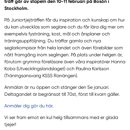
träff går av stapeln den 10-11 februari på Bosön i
Stockholm.
På Juniortjejträffen får du inspiration och kunskap om hur
du kan utvecklas som seglare och du får lära dig mer om
exempelvis fysträning, kost, mål och årsplaner och
träningsuppföljning. Du träffar gamla och nya
seglarkompisar från hela landet och även förebilder som
nått framgång inom seglingen. På plats under helgen är,
förutom grymma föreläsare även våra inspiratörer Hanna
Koba (Utvecklingslandslaget) och Paulina Karlsson
(Träningsansvarig KSSS Ranängen).
Anmälan är nu öppen och stänger den 5e januari.
Deltagandet är begränsat till 70st, först till kvarn gäller.
Anmäler dig gör du här
.
Vi ser fram emot en kul helg tillsammans med er glada
tjejer!