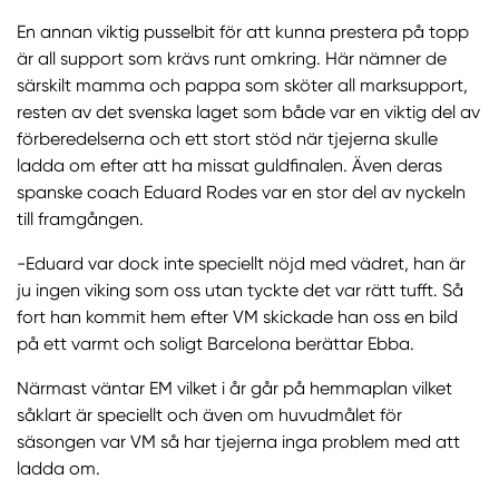
En annan viktig pusselbit för att kunna prestera på topp
är all support som krävs runt omkring. Här nämner de
särskilt mamma och pappa som sköter all marksupport,
resten av det svenska laget som både var en viktig del av
förberedelserna och ett stort stöd när tjejerna skulle
ladda om efter att ha missat guldfinalen. Även deras
spanske coach Eduard Rodes var en stor del av nyckeln
till framgången.
-Eduard var dock inte speciellt nöjd med vädret, han är
ju ingen viking som oss utan tyckte det var rätt tufft. Så
fort han kommit hem efter VM skickade han oss en bild
på ett varmt och soligt Barcelona berättar Ebba.
Närmast väntar EM vilket i år går på hemmaplan vilket
såklart är speciellt och även om huvudmålet för
säsongen var VM så har tjejerna inga problem med att
ladda om.