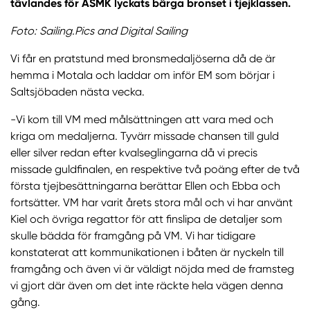
tävlandes för ASMK lyckats bärga bronset i tjejklassen.
Foto: Sailing.Pics and Digital
Sailing
Vi får en pratstund med bronsmedaljöserna då de är
hemma i Motala och laddar om inför EM som börjar i
Saltsjöbaden nästa vecka.
-Vi kom till VM med målsättningen att vara med och
kriga om medaljerna. Tyvärr missade chansen till guld
eller silver redan efter kvalseglingarna då vi precis
missade guldfinalen, en respektive två poäng efter de två
första tjejbesättningarna berättar Ellen och Ebba och
fortsätter. VM har varit årets stora mål och vi har använt
Kiel och övriga regattor för att finslipa de detaljer som
skulle bädda för framgång på VM. Vi har tidigare
konstaterat att kommunikationen i båten är nyckeln till
framgång och även vi är väldigt nöjda med de framsteg
vi gjort där även om det inte räckte hela vägen denna
gång.