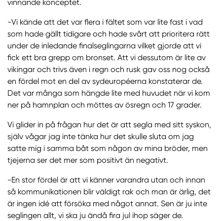
vinnande konceptet.
-Vi kände att det var flera i fältet som var lite fast i vad
som hade gällt tidigare och hade svårt att prioritera rätt
under de inledande finalseglingarna vilket gjorde att vi
fick ett bra grepp om bronset. Att vi dessutom är lite av
vikingar och trivs även i regn och rusk gav oss nog också
en fördel mot en del av sydeuropéerna konstaterar de.
Det var många som hängde lite med huvudet när vi kom
ner på hamnplan och möttes av ösregn och 17 grader.
Vi glider in på frågan hur det är att segla med sitt syskon,
själv vågar jag inte tänka hur det skulle sluta om jag
satte mig i samma båt som någon av mina bröder, men
tjejerna ser det mer som positivt än negativt.
-En stor fördel är att vi känner varandra utan och innan
så kommunikationen blir väldigt rak och man är ärlig, det
är ingen idé att försöka med något annat. Sen är ju inte
seglingen allt, vi ska ju ändå fira jul ihop säger de.