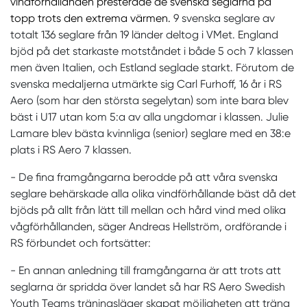
vindförhållanden presterade de svenska seglarna på
topp trots den extrema värmen.
9 svenska seglare av
totalt 136 seglare från 19 länder deltog i VMet. England
bjöd på det starkaste motståndet i både 5 och 7 klassen
men även Italien, och Estland seglade starkt. Förutom de
svenska medaljerna utmärkte sig Carl Furhoff, 16 år i RS
Aero (som har den största segelytan) som inte bara blev
bäst i U17 utan kom 5:a av alla ungdomar i klassen. Julie
Lamare blev bästa kvinnliga (senior) seglare med en 38:e
plats i RS Aero 7 klassen.
- De fina framgångarna berodde på att våra svenska
seglare behärskade alla olika vindförhållande bäst då det
bjöds på allt från lätt till mellan och hård vind med olika
vågförhållanden, säger Andreas Hellström, ordförande i
RS förbundet och fortsätter:
- En annan anledning till framgångarna är att trots att
seglarna är spridda över landet så har RS Aero Swedish
Youth Teams träningsläger skapat möjligheten att träna