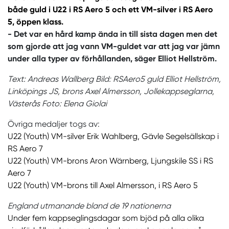
både guld i U22 i RS Aero 5 och ett VM-silver i RS Aero
5, öppen klass.
- Det var en hård kamp ända in till sista dagen men det
som gjorde att jag vann VM-guldet var att jag var jämn
under alla typer av förhållanden, säger Elliot Hellström.
Text: Andreas Wallberg Bild: RSAero5 guld Elliot Hellström,
Linköpings JS, brons Axel Almersson, Jollekappseglarna,
Västerås Foto: Elena Giolai
Övriga medaljer togs av:
U22 (Youth) VM-silver Erik Wahlberg, Gävle Segelsällskap i
RS Aero 7
U22 (Youth) VM-brons Aron Wärnberg, Ljungskile SS i RS
Aero 7
U22 (Youth) VM-brons till Axel Almersson, i RS Aero 5
England utmanande bland de 19 nationerna
Under fem kappseglingsdagar som bjöd på alla olika